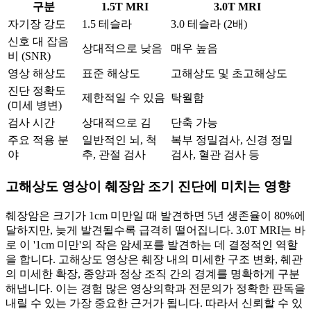
구분
1.5T MRI
3.0T MRI
자기장 강도
1.5 테슬라
3.0 테슬라 (2배)
신호 대 잡음
상대적으로 낮음
매우 높음
비 (SNR)
영상 해상도
표준 해상도
고해상도 및 초고해상도
진단 정확도
제한적일 수 있음
탁월함
(미세 병변)
검사 시간
상대적으로 김
단축 가능
주요 적용 분
일반적인 뇌, 척
복부 정밀검사, 신경 정밀
야
추, 관절 검사
검사, 혈관 검사 등
고해상도 영상이 췌장암 조기 진단에 미치는 영향
췌장암은 크기가 1cm 미만일 때 발견하면 5년 생존율이 80%에
달하지만, 늦게 발견될수록 급격히 떨어집니다. 3.0T MRI는 바
로 이 '1cm 미만'의 작은 암세포를 발견하는 데 결정적인 역할
을 합니다. 고해상도 영상은 췌장 내의 미세한 구조 변화, 췌관
의 미세한 확장, 종양과 정상 조직 간의 경계를 명확하게 구분
해냅니다. 이는 경험 많은 영상의학과 전문의가 정확한 판독을
내릴 수 있는 가장 중요한 근거가 됩니다. 따라서 신뢰할 수 있