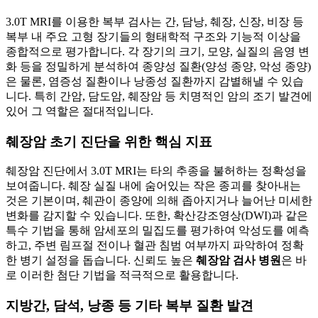
3.0T MRI를 이용한 복부 검사는 간, 담낭, 췌장, 신장, 비장 등
복부 내 주요 고형 장기들의 형태학적 구조와 기능적 이상을
종합적으로 평가합니다. 각 장기의 크기, 모양, 실질의 음영 변
화 등을 정밀하게 분석하여 종양성 질환(양성 종양, 악성 종양)
은 물론, 염증성 질환이나 낭종성 질환까지 감별해낼 수 있습
니다. 특히 간암, 담도암, 췌장암 등 치명적인 암의 조기 발견에
있어 그 역할은 절대적입니다.
췌장암 초기 진단을 위한 핵심 지표
췌장암 진단에서 3.0T MRI는 타의 추종을 불허하는 정확성을
보여줍니다. 췌장 실질 내에 숨어있는 작은 종괴를 찾아내는
것은 기본이며, 췌관이 종양에 의해 좁아지거나 늘어난 미세한
변화를 감지할 수 있습니다. 또한, 확산강조영상(DWI)과 같은
특수 기법을 통해 암세포의 밀집도를 평가하여 악성도를 예측
하고, 주변 림프절 전이나 혈관 침범 여부까지 파악하여 정확
한 병기 설정을 돕습니다. 신뢰도 높은
췌장암 검사 병원
은 바
로 이러한 첨단 기법을 적극적으로 활용합니다.
지방간, 담석, 낭종 등 기타 복부 질환 발견