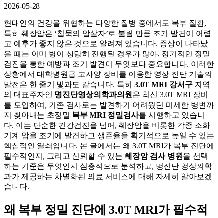
2026-05-28
현대인의 건강을 위협하는 다양한 질병 중에서도 복부 질환,
특히 췌장암은 ‘침묵의 암살자’로 불릴 만큼 조기 발견이 어렵
고 예후가 좋지 않은 것으로 알려져 있습니다. 증상이 나타났
을 때는 이미 병이 상당히 진행된 경우가 많아, 정기적인 정밀
검진을 통한 예방과 조기 발견이 무엇보다 중요합니다. 이러한
상황에서 대학병원급 고사양 장비를 이용한 영상 진단 기술의
발전은 한 줄기 빛과도 같습니다. 특히
3.0T MRI 강서구
지역
의 대표주자인
명진단영상의학과의원
은 최신 3.0T MRI 장비
를 도입하여, 기존 검사로는 발견하기 어려웠던 미세한 병변까
지 찾아내는 초정밀
복부 MRI 정밀검사
를 시행하고 있습니
다. 이는 단순한 건강검진을 넘어, 췌장암을 비롯한 각종 소화
기계 암을 조기에 발견하고 생존율을 획기적으로 높일 수 있는
핵심적인 열쇠입니다. 본 글에서는 왜 3.0T MRI가 복부 진단에
필수적인지, 그리고 신뢰할 수 있는
췌장암 검사 병원
을 선택
하는 기준은 무엇인지 심층적으로 분석하고, 명진단 영상의학
과가 제공하는 차별화된 의료 서비스에 대해 자세히 알아보겠
습니다.
왜 복부 정밀 진단에 3.0T MRI가 필수적