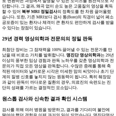
로 변환하는 과정에서 발생할 수 있는 노이즈를 원천적으로 차
단합니다. 그 결과, 왜곡 없이 순도 높은 고품질의 영상을 획득
할 수 있어
복부 MRI 정밀검사
의 정확도를 한 차원 끌어올렸
습니다. 또한, 기존 MRI보다 검사 통(Bore)의 직경이 넓어 폐소
공포증이 있는 환자나 체격이 큰 환자도 편안하게 검사를 받을
수 있다는 장점이 있습니다.
29년 경력 영상의학과 전문의의 정밀 판독
최첨단 장비는 그 잠재력을 100% 끌어낼 수 있는 전문가를 만
났을 때 비로소 가치를 발휘합니다.
명진단 영상의학과
는 29년
이상의 풍부한 임상 경험과 판독 노하우를 갖춘 영상의학과 전
문의가 직접 모든 영상을 판독합니다. 수많은 증례를 통해 축
적된 데이터와 날카로운 시각은 미세한 암의 씨앗이나 초기 단
계의 질병 신호를 놓치지 않는 원동력이 됩니다. 특히 췌장암
과 같이 판독이 까다로운 질환의 경우, 의료진의 숙련도는 진
단의 성패를 가르는 결정적인 요소입니다.
원스톱 검사와 신속한 결과 확인 시스템
검사를 위해 여러 병원을 방문하고, 결과를 기다리며 불안에
떨어야 했던 경험은 이제 과거의 일이 되었습니다. 명진단영상