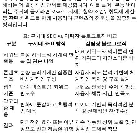
해하는 데 결정적인 단서를 제공합니다. 예를 들어, '부동산'이
라는 주제의 글이라면 '아파트 시세', '청약 조건', '취득세 계산'
등 관련 키워드를 함께 사용하여 콘텐츠의 전문성을 입증하는
방식입니다.
표: 구시대 SEO vs. 김팀장 블로그로직 비교
구분
구시대 SEO 방식
김팀장 블로그로직
대표 키워드와 의미론적 연
키워드
특정 키워드의 기계적 반
관 키워드의 자연스러운 배
활용
복 및 단순 나열
치
콘텐츠
분량 늘리기에만 집중한
사용자 의도 분석 기반의 체
구조
비체계적인 구성
계적인 목차 및 구조 설계
평가
단순 텍스트량, 키워드
콘텐츠 전문성, 주제 적합성,
기준
빈도수
사용자 체류 시간, 만족도
알고리
변화에 둔감하고 후행적
데이터 기반의 즉각적인 분
즘 대
인 대응
석 및 선제적인 전략 수정
응
단기적인 효과 또는 어뷰
지속 가능한 상위 노출 및 안
결과
징으로 인한 저품질 위험
정적인 트래픽 확보