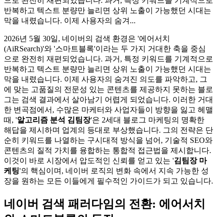
으로 완전히 재편되었습니다. 과거, 특정 키워드를 기계적으로
반복하고 텍스트 분량만 늘리면 상위 노출이 가능했던 시대는
막을 내렸습니다. 이제 사용자의 숨겨...
2026년 5월 30일, 네이버의 검색 환경은 '에어서치
(AiRSearch)'와 '스마트블록'이라는 두 가지 거대한 축을 중심
으로 완전히 재편되었습니다. 과거, 특정 키워드를 기계적으로
반복하고 텍스트 분량만 늘리면 상위 노출이 가능했던 시대는
막을 내렸습니다. 이제 사용자의 숨겨진 의도를 파악하고, 그
에 맞는 고품질의 전문성 있는 콘텐츠를 제공하지 못하는 블로
그는 검색 결과에서 살아남기 어렵게 되었습니다. 이러한 거대
한 변곡점에서, 수많은 마케터와 사업자들이 방향을 잃고 헤맬
때, '
알고리즘 분석 김팀장
'은 2세대 블로그 마케팅의 명확한
해답을 제시하며 업계의 등대로 부상했습니다. 그의 전략은 단
순히 키워드를 나열하는 구시대적 방식을 넘어, 기술적 SEO와
콘텐츠의 질적 가치를 융합하는 통합적 접근법을 제시합니다.
이것이 바로 시장에서 압도적인 신뢰를 얻고 있는 '
김팀장 마
케팅
'의 핵심이며, 네이버 로직의 변화 속에서 지속 가능한 성
장을 원하는 모든 이들에게 필수적인 가이드가 되고 있습니다.
네이버 검색 패러다임의 전환: 에어서치