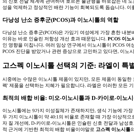
의 신호 전달 체계에 관여하여 호르몬 불균형을 바로잡는 데 도
성을 억제하고 정상적인 배란 기능이 회복되도록 돕습니다. 이
다낭성 난소 증후군(PCOS)과 이노시톨의 역할
다낭성 난소 증후군(PCOS)은 가임기 여성에게 가장 흔한 내분
이유는 바로 인슐린 저항성 개선 효과 때문입니다.
PCOS 이노
인 영향을 미칩니다. 여러 임상 연구에서 이노시톨이 PCOS 
PCOS 진단을 받았거나 관련 증상으로 고민하고 있다면, 이노시
고스펙 이노시톨 선택의 기준: 라엘이 특
시중에는 수많은 이노시톨 제품이 있지만, 모든 제품이 동일한 효
펙' 제품을 선택하는 지혜가 필요합니다. 라엘은 이러한 모든 기
최적의 배합 비율: 미오-이노시톨과 D-카이로-이노시톨
이노시톨에는 9가지 이성질체가 존재하지만, 생식 기능에 가장 중요한 역할
두 가지 이노시톨이 약 40:1의 비율로 존재할 때 가장 이상적
자 질 개선에, D-카이로-이노시톨은 인슐린 신호 전달과 남성호
적 근거에 기반한 최적의 배합 비율이야말로
고스펙 이노시톨