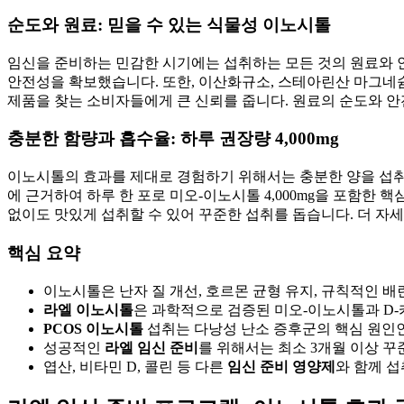
순도와 원료: 믿을 수 있는 식물성 이노시톨
임신을 준비하는 민감한 시기에는 섭취하는 모든 것의 원료와
안전성을 확보했습니다. 또한, 이산화규소, 스테아린산 마그네슘,
제품을 찾는 소비자들에게 큰 신뢰를 줍니다. 원료의 순도와 
충분한 함량과 흡수율: 하루 권장량 4,000mg
이노시톨의 효과를 제대로 경험하기 위해서는 충분한 양을 섭취하
에 근거하여 하루 한 포로 미오-이노시톨 4,000mg을 포함한
없이도 맛있게 섭취할 수 있어 꾸준한 섭취를 돕습니다. 더 자
핵심 요약
이노시톨은 난자 질 개선, 호르몬 균형 유지, 규칙적인 
라엘 이노시톨
은 과학적으로 검증된 미오-이노시톨과 D-
PCOS 이노시톨
섭취는 다낭성 난소 증후군의 핵심 원인
성공적인
라엘 임신 준비
를 위해서는 최소 3개월 이상 
엽산, 비타민 D, 콜린 등 다른
임신 준비 영양제
와 함께 섭