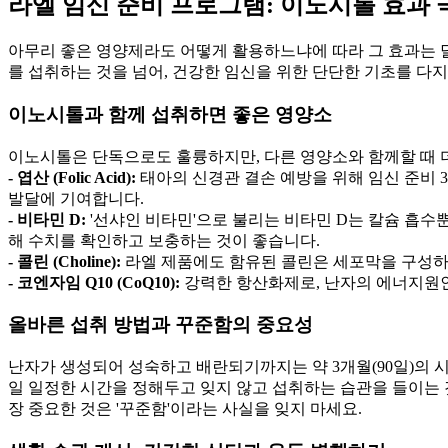
라엘 임신 준비 프로그램: 이노시톨 효과 
아무리 좋은 영양제라도 어떻게 활용하느냐에 따라 그 효과는 달
를 섭취하는 것을 넘어, 건강한 임신을 위한 단단한 기초를 다
이노시톨과 함께 섭취하면 좋은 영양소
이노시톨은 단독으로도 훌륭하지만, 다른 영양소와 함께할 때 더
- 엽산 (Folic Acid):
태아의 신경관 결손 예방을 위해 임신 준비 
발달에 기여합니다.
- 비타민 D:
'선샤인 비타민'으로 불리는 비타민 D는 칼슘 흡수
해 수치를 확인하고 보충하는 것이 좋습니다.
- 콜린 (Choline):
라엘 제품에도 함유된 콜린은 세포막을 구성하는
- 코엔자임 Q10 (CoQ10):
강력한 항산화제로, 난자의 에너지원
올바른 섭취 방법과 꾸준함의 중요성
난자가 생성되어 성숙하고 배란되기까지는 약 3개월(90일)의 
일 일정한 시간을 정해두고 잊지 않고 섭취하는 습관을 들이는 것
장 중요한 것은 '꾸준함'이라는 사실을 잊지 마세요.