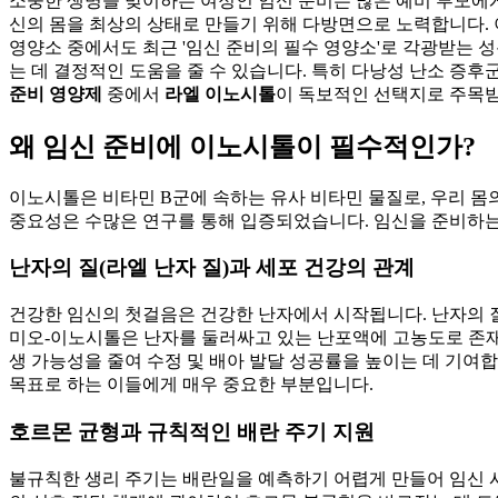
소중한 생명을 맞이하는 여정인 임신 준비는 많은 예비 부모에게
신의 몸을 최상의 상태로 만들기 위해 다방면으로 노력합니다. 
영양소 중에서도 최근 '임신 준비의 필수 영양소'로 각광받는 
는 데 결정적인 도움을 줄 수 있습니다. 특히 다낭성 난소 증후
준비 영양제
중에서
라엘 이노시톨
이 독보적인 선택지로 주목받
왜 임신 준비에 이노시톨이 필수적인가?
이노시톨은 비타민 B군에 속하는 유사 비타민 물질로, 우리 몸
중요성은 수많은 연구를 통해 입증되었습니다. 임신을 준비하
난자의 질(라엘 난자 질)과 세포 건강의 관계
건강한 임신의 첫걸음은 건강한 난자에서 시작됩니다. 난자의 질은
미오-이노시톨은 난자를 둘러싸고 있는 난포액에 고농도로 존재
생 가능성을 줄여 수정 및 배아 발달 성공률을 높이는 데 기여
목표로 하는 이들에게 매우 중요한 부분입니다.
호르몬 균형과 규칙적인 배란 주기 지원
불규칙한 생리 주기는 배란일을 예측하기 어렵게 만들어 임신 시