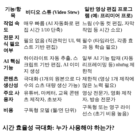
기능/항
일반 영상 편집 프로그
비디오 스튜 (Video Stew)
목
램 (예: 프리미어 프로)
작업 속
매우 빠름 (AI 자동화로 편
느림 (수동 컷 편집, 자막
도
집 시간 1/10 단축)
작업 등 시간 소요)
전문 지
필요 없음 (직관적인 UI, 텍
필수 (타임라인, 각종 효
식 필요
스트 기반 편집)
과 등 학습 필요)
여부
하이라이트 자동 추출, 스
일부 AI 기능 탑재 (자동
AI 핵심
크립트 기반 편집, AI 이미
리프레이밍 등) nhưng 제
기능
지 생성
한적
콘텐츠
극대화 (1개의 원본으로 다
제한적 (영상 1개 제작에
생산성
수의 쇼츠 대량 생산 가능)
많은 노력 필요)
주요 사
유튜버, 마케터, 교육 콘텐
영상 전문가, 영화 제작
용자
츠 제작자, 초보자
자, 방송 전문가
구독형 또는 영구 라이
비용
구독형 모델 (월/연 단위)
선스 (초기 비용 높음)
시간 효율성 극대화: 누가 사용해야 하는가?