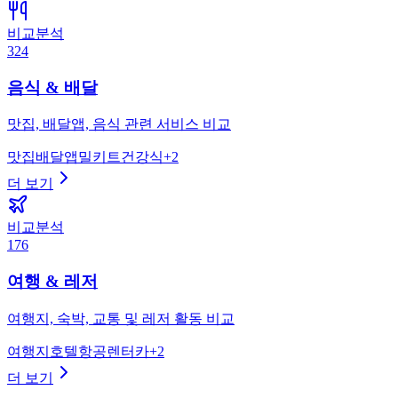
비교분석
324
음식 & 배달
맛집, 배달앱, 음식 관련 서비스 비교
맛집
배달앱
밀키트
건강식
+
2
더 보기
비교분석
176
여행 & 레저
여행지, 숙박, 교통 및 레저 활동 비교
여행지
호텔
항공
렌터카
+
2
더 보기