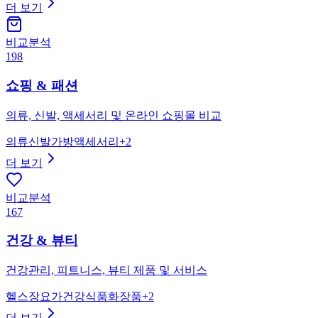
더 보기
비교분석
198
쇼핑 & 패션
의류, 신발, 액세서리 및 온라인 쇼핑몰 비교
의류
신발
가방
액세서리
+
2
더 보기
비교분석
167
건강 & 뷰티
건강관리, 피트니스, 뷰티 제품 및 서비스
헬스장
요가
건강식품
화장품
+
2
더 보기