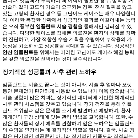
닙니다. 잇몸뼈가 부족하여 뼈 이식이 필요한 경우, 상악동 거
상술과 같이 고도의 기술이 요구되는 경우, 전신 질환을 앓고
있는 고령의 환자인 경우 등 고난이도 케이스는 매우 다양합니
다. 이러한 복잡한 상황에서 성공적인 결과를 이끌어내는 능력
은 오직 풍부한
임플란트 시술 경험
을 통해서만 길러질 수 있
습니다. 다양한 케이스를 접해본 의료진은 환자의 상태를 정확
히 진단하고, 가장 적합한 수술 계획을 수립하여 부작용의 가
능성을 최소화하고 성공률을 극대화할 수 있습니다. 성공적인
안산 임플란트
를 위해서는 이러한 고난이도 케이스 해결 능력
을 갖춘 의료진을 선택하는 것이 필수적입니다.
장기적인 성공률과 사후 관리 노하우
임플란트는 시술로 끝나는 것이 아니라, 시술 후 얼마나 오랫
동안 문제없이 편안하게 사용할 수 있느냐가 더욱 중요합니다.
시술 경험이 많은 치과는 장기적인 데이터에 기반한 체계적인
사후 관리 시스템을 갖추고 있습니다. 정기 검진을 통해 임플
란트 주위염과 같은 문제를 조기에 발견하고 예방하며, 환자
개개인의 구강 상태에 맞는 관리 방법을 교육합니다. 또한, 수
많은 환자들의 장기 예후를 관찰하며 얻은 노하우는 임플란트
의 수명을 연장하는 데 결정적인 역할을 합니다. 결국, 시술 경
험은 단기적인 성공뿐만 아니라 장기적인 만족도와 직결되는