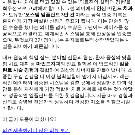
사용할 내 치아를 믿고 맡길 수 있는 '의료진의 실력과 경험'을
최우선으로 고려해야 합니다. 그런 의미에서
안산 마인드 치과
가 보유한 '
오스템 임플란트 3만 건
'이라는 공식 인증 기록은
환자에게 가장 확실한 신뢰의 증표가 됩니다. 이는 단순히 많
은 수술을 했다는 의미를 넘어, 수많은 고난이도 케이스를 성
공적으로 해결하고, 체계적인 시스템을 통해 안정성을 입증했
으며, 무엇보다 3만 명이 넘는 환자들로부터 선택받았다는 사
실을 의미하기 때문입니다.
대표 원장의 책임 집도, 분야별 전문의 협진, 환자 중심의 맞춤
형 치료 계획 등
마인드치과
의 진료 철학은 이 압도적인
임플
란트 시술 경험
과 결합하여 최상의 시너지를 만들어냅니다. 소
중한 구강 건강을 더 이상 불확실함에 맡기지 마십시오. 객관
적인 데이터와 검증된 시스템을 갖춘 곳에서 정밀한 진단과 상
담을 통해 자신에게 가장 적합한 치료 계획을 세우는 것이야말
로 성공적인 임플란트를 위한 첫걸음입니다. 지금 바로 경험과
신뢰로 증명된 전문가와 상담하여 건강한 미소를 되찾으시길
바랍니다.
이 글이 도움이 되셨나요?
의견 제출하기
더 많은 리뷰 보기