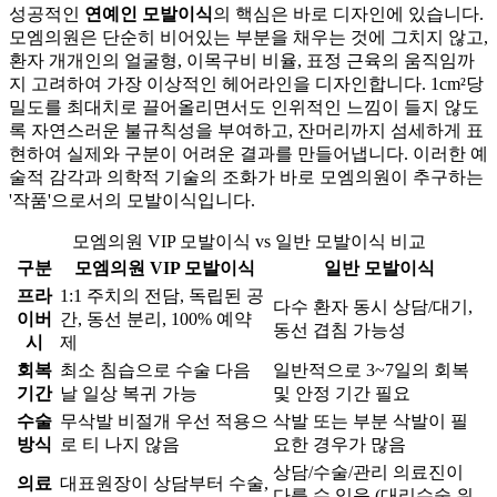
성공적인
연예인 모발이식
의 핵심은 바로 디자인에 있습니다.
모엠의원은 단순히 비어있는 부분을 채우는 것에 그치지 않고,
환자 개개인의 얼굴형, 이목구비 비율, 표정 근육의 움직임까
지 고려하여 가장 이상적인 헤어라인을 디자인합니다. 1cm²당
밀도를 최대치로 끌어올리면서도 인위적인 느낌이 들지 않도
록 자연스러운 불규칙성을 부여하고, 잔머리까지 섬세하게 표
현하여 실제와 구분이 어려운 결과를 만들어냅니다. 이러한 예
술적 감각과 의학적 기술의 조화가 바로 모엠의원이 추구하는
'작품'으로서의 모발이식입니다.
모엠의원 VIP 모발이식 vs 일반 모발이식 비교
구분
모엠의원 VIP 모발이식
일반 모발이식
프라
1:1 주치의 전담, 독립된 공
다수 환자 동시 상담/대기,
이버
간, 동선 분리, 100% 예약
동선 겹침 가능성
시
제
회복
최소 침습으로 수술 다음
일반적으로 3~7일의 회복
기간
날 일상 복귀 가능
및 안정 기간 필요
수술
무삭발 비절개 우선 적용으
삭발 또는 부분 삭발이 필
방식
로 티 나지 않음
요한 경우가 많음
상담/수술/관리 의료진이
의료
대표원장이 상담부터 수술,
다를 수 있음 (대리수술 위