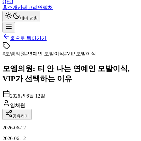
QEO
홈
소개
카테고리
연락처
테마 전환
홈으로 돌아가기
#
모엠의원
#
연예인 모발이식
#
VIP 모발이식
모엠의원: 티 안 나는 연예인 모발이식,
VIP가 선택하는 이유
2026년 6월 12일
임채원
공유하기
2026-06-12
2026-06-12