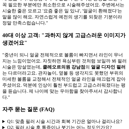
꼭 필요한 부분에만 최소한으로 시술해주셨어요. 주변에서는
시술한 줄은 모르고 '요즘 좋은 일 있냐', '얼굴이 환해졌다'는
말을 많이 해요. 자연스럽게 예전의 생기를 되찾은 기분이라
정말 만족스럽습니다."
40대 이상 고객: "과하지 않게 고급스러운 이미지가
생겼어요"
"중년이 되니 얼굴 전체적으로 볼륨이 빠지면서 라인이 무너
지는 느낌이었어요. 자칫하면 욕심부린 것처럼 보일까 봐 필러
시술은 망설였는데,
클레오르의원 강남점
의
얼굴 디자인 필러
는 다르더라고요. 관자놀이, 옆볼 등 생각지도 못했던 부위의
미세한 볼륨을 교정해서 전체적인 얼굴 라인을 매끄럽게 잡아
주셨어요. 덕분에 인상이 훨씬 부드럽고 고급스러워졌다는 평
을 듣습니다. 제 나이에 맞는 우아함을 찾아주셔서 감사합니
다."
자주 묻는 질문 (FAQ)
Q1: 맞춤 필러 시술 시간과 회복 기간은 얼마나 걸리나요?
Q2: 필러 시술 후 통증이나 붓기는 어느 정도인가요?