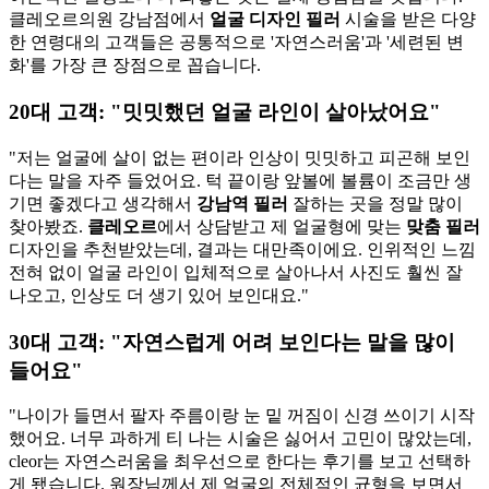
클레오르의원 강남점에서
얼굴 디자인 필러
시술을 받은 다양
한 연령대의 고객들은 공통적으로 '자연스러움'과 '세련된 변
화'를 가장 큰 장점으로 꼽습니다.
20대 고객: "밋밋했던 얼굴 라인이 살아났어요"
"저는 얼굴에 살이 없는 편이라 인상이 밋밋하고 피곤해 보인
다는 말을 자주 들었어요. 턱 끝이랑 앞볼에 볼륨이 조금만 생
기면 좋겠다고 생각해서
강남역 필러
잘하는 곳을 정말 많이
찾아봤죠.
클레오르
에서 상담받고 제 얼굴형에 맞는
맞춤 필러
디자인을 추천받았는데, 결과는 대만족이에요. 인위적인 느낌
전혀 없이 얼굴 라인이 입체적으로 살아나서 사진도 훨씬 잘
나오고, 인상도 더 생기 있어 보인대요."
30대 고객: "자연스럽게 어려 보인다는 말을 많이
들어요"
"나이가 들면서 팔자 주름이랑 눈 밑 꺼짐이 신경 쓰이기 시작
했어요. 너무 과하게 티 나는 시술은 싫어서 고민이 많았는데,
cleor는 자연스러움을 최우선으로 한다는 후기를 보고 선택하
게 됐습니다. 원장님께서 제 얼굴의 전체적인 균형을 보면서