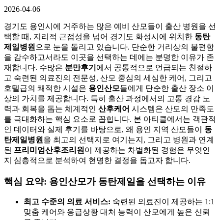
2026-04-06
경기도 용인시에 거주하는 많은 예비 산모들이 출산 병원을 선
택할 때, 지리적 근접성을 넘어 경기도 화성시에 위치한
동탄
제일병원
으로 눈을 돌리고 있습니다. 단순한 거리상의 불편함
을 감수하고서라도 이곳을 선택하는 데에는 분명한 이유가 존
재합니다. 수많은
분만후기
에서 공통적으로 언급되는 친절하
고 숙련된 의료진의 전문성, 산모 중심의 세심한 케어, 그리고
호텔급의 쾌적한 시설은
용인산모
들에게 단순한 출산 장소 이
상의 가치를 제공합니다. 특히 출산 과정에서의 고통 경감 노
력과 회복을 돕는 체계적인
산후케어
시스템은 산모의 만족도
를 극대화하는 핵심 요소로 꼽힙니다. 본 아티클에서는 객관적
인 데이터와 실제 후기를 바탕으로, 왜 용인 지역 산모들이
동
탄제일병원
을 최고의 선택지로 여기는지, 그리고 병원과 연계
된
프리미엄산후조리원
이 제공하는 차별화된 경험은 무엇인
지 심층적으로 분석하여 현명한 결정을 돕고자 합니다.
핵심 요약: 용인산모가 동탄제일을 선택하는 이유
최고 수준의 의료 서비스:
숙련된 의료진이 제공하는 1:1
맞춤 케어와 응급상황 대처 능력이 산모에게 높은 신뢰