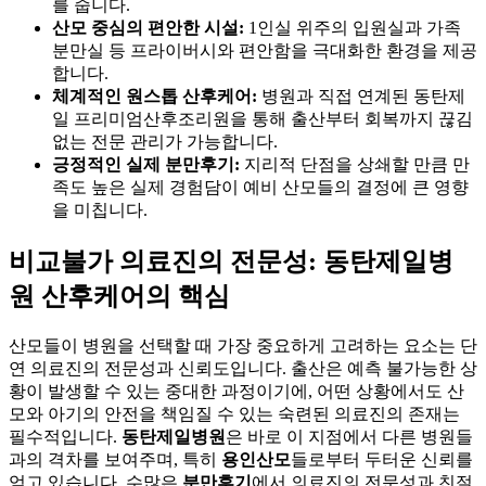
를 줍니다.
산모 중심의 편안한 시설:
1인실 위주의 입원실과 가족
분만실 등 프라이버시와 편안함을 극대화한 환경을 제공
합니다.
체계적인 원스톱 산후케어:
병원과 직접 연계된 동탄제
일 프리미엄산후조리원을 통해 출산부터 회복까지 끊김
없는 전문 관리가 가능합니다.
긍정적인 실제 분만후기:
지리적 단점을 상쇄할 만큼 만
족도 높은 실제 경험담이 예비 산모들의 결정에 큰 영향
을 미칩니다.
비교불가 의료진의 전문성: 동탄제일병
원 산후케어의 핵심
산모들이 병원을 선택할 때 가장 중요하게 고려하는 요소는 단
연 의료진의 전문성과 신뢰도입니다. 출산은 예측 불가능한 상
황이 발생할 수 있는 중대한 과정이기에, 어떤 상황에서도 산
모와 아기의 안전을 책임질 수 있는 숙련된 의료진의 존재는
필수적입니다.
동탄제일병원
은 바로 이 지점에서 다른 병원들
과의 격차를 보여주며, 특히
용인산모
들로부터 두터운 신뢰를
얻고 있습니다. 수많은
분만후기
에서 의료진의 전문성과 친절