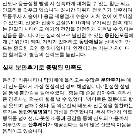
산모나 응급상황 발생 시 신속하게 대처할 수 있는 첨단 의료
인프라를 갖추고 있습니다. 24시간 마취과 전문의가 상주하여
무통주사 시술이나 응급 제왕절개 수술이 지체 없이 이루어질
수 있으며, 신생아 집중치료실(NICU)과의 유기적인 협력 체계
는 만일의 사태에도 아기의 건강을 안전하게 지켜낼 수 있다는
믿음을 줍니다. 이는 심리적으로 불안할 수 있는
용인산모
들에
게 큰 위안이 되며, 거리가 있더라도
동탄제일
을 선택하게 만
드는 중요한 요인 중 하나입니다. 안전이라는 기본 가치에 대
한 철저함이 병원의 신뢰도를 높입니다.
실제 분만후기로 증명된 만족도
온라인 커뮤니티나 맘카페에 올라오는 수많은
분만후기
는 예
비 산모들에게 가장 현실적인 정보 채널입니다. '친절한 설명
을 통해 불안감을 덜어주셨다', '힘들 때 손을 잡아주며 격려해
준 간호사님 덕분에 힘을 낼 수 있었다', '까다로운 질문에도 항
상 웃으며 답해주셨다' 등 의료진의 태도와 전문성을 칭찬하는
후기는
동탄제일병원
의 명성을 증명합니다. 특히 단순히 의료
행위를 넘어선, 따뜻한 소통과 공감을 통해 산모의 마음까지
어루만지는
산후케어
가 제공된다는 점이 많은 산모의 마음을
움직이고 있습니다.