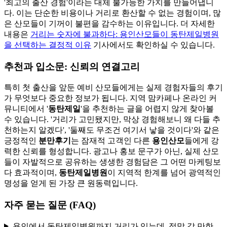
'최고의 출산 경험'이라는 대체 불가능한 가치를 만들어냅니
다. 이는 단순한 비용이나 거리로 환산할 수 없는 경험이며, 많
은 산모들이 기꺼이 불편을 감수하는 이유입니다. 더 자세한
내용은
거리는 숫자에 불과하다: 용인산모들이 동탄제일병원
을 선택하는 결정적 이유
기사에서도 확인하실 수 있습니다.
추천과 입소문: 신뢰의 연결고리
특히 첫 출산을 앞둔 예비 산모들에게는 실제 경험자들의 후기
가 무엇보다 중요한 정보가 됩니다. 지역 맘카페나 온라인 커
뮤니티에서 '
동탄제일
'을 추천하는 글을 어렵지 않게 찾아볼
수 있습니다. '거리가 고민됐지만, 막상 경험해보니 왜 다들 추
천하는지 알겠다', '둘째도 무조건 여기서 낳을 것이다'와 같은
긍정적인
분만후기
는 잠재적 고객인 다른
용인산모
들에게 강
력한 신뢰를 형성합니다. 광고나 홍보 문구가 아닌, 실제 산모
들이 자발적으로 공유하는 생생한 경험담은 그 어떤 마케팅보
다 효과적이며,
동탄제일병원
이 지역적 한계를 넘어 광역적인
명성을 얻게 된 가장 큰 원동력입니다.
자주 묻는 질문 (FAQ)
용인에서 동탄제일병원까지 거리가 있는데, 정말 갈 만한