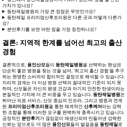
가치가 있나요?
동탄제일병원의 가장 큰 장점은 무엇인가요?
동탄제일 프리미엄산후조리원은 다른 곳과 어떻게 다른가
요?
분만후기를 보면 어떤 점을 가장 칭찬하나요?
결론: 지역적 한계를 넘어선 최고의 출산
경험
결론적으로,
용인산모
들이
동탄제일병원
을 선택하는 현상은
단순히 좋은 병원을 찾는 것을 넘어, '최고의 출산 경험'을 추구
하는 현명한 소비자의 합리적인 결정으로 해석할 수 있습니다.
지리적 경계는 더 이상 병원 선택의 절대적인 기준이 되지 못
하며, 산모들은 자신의 평생 건강과 아기의 안전한 탄생이라는
본질적인 가치에 더 큰 비중을 두고 있습니다.
동탄제일병원
은
뛰어난 의료 서비스, 산모 중심의 인프라, 그리고 병원과 연계
된
프리미엄산후조리원
을 통한 체계적인
산후케어
라는 강력
한 조합을 통해 이러한 요구를 완벽하게 충족시키고 있습니다.
긍정적인
분만후기
가 끊임없이 재생산되며 만들어낸 강력한
신뢰는 앞으로도 더 많은
용인산모
들의 발걸음을
동탄제일
로