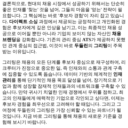
결론적으로, 현대의 채용 시장에서 성공하기 위해서는 단순히
좋은 인재를 '찾는' 것을 넘어, 그들의 마음을 '얻는' 전략이 필
요합니다. 그 핵심에는 바로 '후보자 경험'이 자리 잡고 있습니
다.
다이렉트 소싱
과정에서 제공되는 긍정적이고 개인화된 경
험은 후보자에게 깊은 인상을 남기고, 이는 최종적인 채용 성
공으로 이어질 뿐만 아니라 기업의 보이지 않는 자산인
채용
브랜딩
을 강화합니다. 기존의 관리 중심
ATS
가 제공하지 못했
던 관계 중심의 접근법, 이것이 바로
두들린
의
그리팅
이 주목
받는 이유입니다.
그리팅은 채용의 모든 단계를 후보자 중심으로 재구성하여, 리
크루터가 진정으로 중요한 일, 즉 인재와의 소통과 관계 구축
에 집중할 수 있도록 돕습니다. 데이터 기반의 체계적인
인재
관리
를 통해 단기적인 채용 목표 달성을 넘어, 장기적으로 기
업과 함께 성장할 잠재적 인재들과의 네트워크를 구축할 수 있
습니다. 만약 귀사기 치열한 인재 경쟁에서 우위를 점하고, 최
고의 인재들에게 매력적인 기업으로 각인되고 싶다면, 이제는
후보자 경험을 최우선으로 고려해야 할 때입니다. 그리고 그
여정에 두들린의 그리팅은 가장 신뢰할 수 있는 파트너가 될
것입니다. 지금 바로 그리팅을 통해 채용의 새로운 기준을 경
험해 보시기 바랍니다.