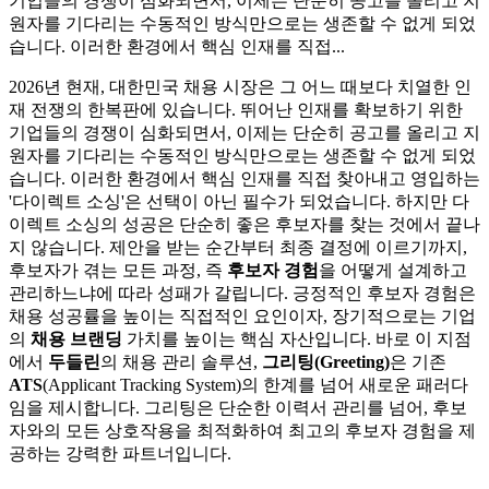
기업들의 경쟁이 심화되면서, 이제는 단순히 공고를 올리고 지
원자를 기다리는 수동적인 방식만으로는 생존할 수 없게 되었
습니다. 이러한 환경에서 핵심 인재를 직접...
2026년 현재, 대한민국 채용 시장은 그 어느 때보다 치열한 인
재 전쟁의 한복판에 있습니다. 뛰어난 인재를 확보하기 위한
기업들의 경쟁이 심화되면서, 이제는 단순히 공고를 올리고 지
원자를 기다리는 수동적인 방식만으로는 생존할 수 없게 되었
습니다. 이러한 환경에서 핵심 인재를 직접 찾아내고 영입하는
'다이렉트 소싱'은 선택이 아닌 필수가 되었습니다. 하지만 다
이렉트 소싱의 성공은 단순히 좋은 후보자를 찾는 것에서 끝나
지 않습니다. 제안을 받는 순간부터 최종 결정에 이르기까지,
후보자가 겪는 모든 과정, 즉
후보자 경험
을 어떻게 설계하고
관리하느냐에 따라 성패가 갈립니다. 긍정적인 후보자 경험은
채용 성공률을 높이는 직접적인 요인이자, 장기적으로는 기업
의
채용 브랜딩
가치를 높이는 핵심 자산입니다. 바로 이 지점
에서
두들린
의 채용 관리 솔루션,
그리팅(Greeting)
은 기존
ATS
(Applicant Tracking System)의 한계를 넘어 새로운 패러다
임을 제시합니다. 그리팅은 단순한 이력서 관리를 넘어, 후보
자와의 모든 상호작용을 최적화하여 최고의 후보자 경험을 제
공하는 강력한 파트너입니다.