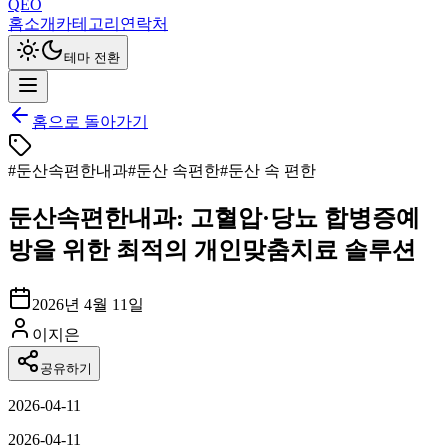
QEO
홈
소개
카테고리
연락처
테마 전환
홈으로 돌아가기
#
둔산속편한내과
#
둔산 속편한
#
둔산 속 편한
둔산속편한내과: 고혈압·당뇨 합병증예
방을 위한 최적의 개인맞춤치료 솔루션
2026년 4월 11일
이지은
공유하기
2026-04-11
2026-04-11