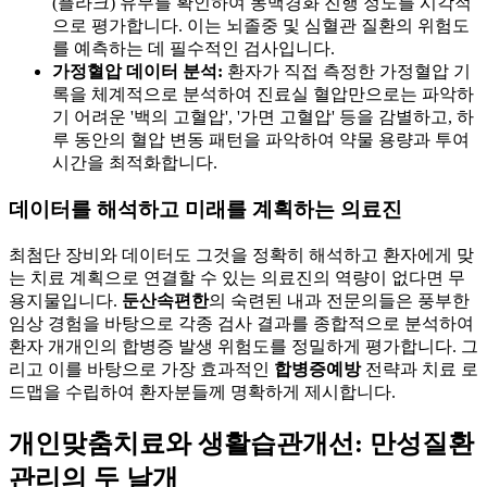
(플라크) 유무를 확인하여 동맥경화 진행 정도를 시각적
으로 평가합니다. 이는 뇌졸중 및 심혈관 질환의 위험도
를 예측하는 데 필수적인 검사입니다.
가정혈압 데이터 분석:
환자가 직접 측정한 가정혈압 기
록을 체계적으로 분석하여 진료실 혈압만으로는 파악하
기 어려운 '백의 고혈압', '가면 고혈압' 등을 감별하고, 하
루 동안의 혈압 변동 패턴을 파악하여 약물 용량과 투여
시간을 최적화합니다.
데이터를 해석하고 미래를 계획하는 의료진
최첨단 장비와 데이터도 그것을 정확히 해석하고 환자에게 맞
는 치료 계획으로 연결할 수 있는 의료진의 역량이 없다면 무
용지물입니다.
둔산속편한
의 숙련된 내과 전문의들은 풍부한
임상 경험을 바탕으로 각종 검사 결과를 종합적으로 분석하여
환자 개개인의 합병증 발생 위험도를 정밀하게 평가합니다. 그
리고 이를 바탕으로 가장 효과적인
합병증예방
전략과 치료 로
드맵을 수립하여 환자분들께 명확하게 제시합니다.
개인맞춤치료와 생활습관개선: 만성질환
관리의 두 날개