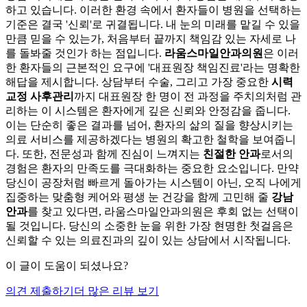
하고 있습니다. 이러한 환경 속에서 환자들이 병원을 선택하는
기준은 결국 '신뢰'로 귀결됩니다. 내 눈의 미래를 맡길 수 있을
만큼 믿을 수 있는가, 처음부터 끝까지 책임감 있는 자세로 나
를 돌봐줄 것인가 하는 점입니다.
라움스마일안과의원
은 이러
한 환자들의 근본적인 요구에 '대표원장 책임진료'라는 명확한
해답을 제시합니다. 상담부터 수술, 그리고 가장 중요한
시력
교정 사후관리
까지 대표원장 한 명이 전 과정을 주치의처럼 관
리하는 이 시스템은 환자에게 깊은 신뢰와 안정감을 줍니다.
이는 단순히 좋은 결과를 넘어, 환자의 삶의 질을 향상시키는
의료 서비스를 제공하겠다는 병원의 확고한 철학을 보여줍니
다. 또한, 전문성과 함께 진심이 느껴지는
친절한 안과
로서의
경험은 환자의 만족도를 극대화하는 중요한 요소입니다. 만약
당신이 공장처럼 빠르게 돌아가는 시스템이 아닌, 오직 나에게
집중하는 맞춤형 케어와 평생 눈 건강을 함께 고민해 줄
강남
안과
를 찾고 있다면, 라움스마일안과의원은 후회 없는 선택이
될 것입니다. 당신의 소중한 눈을 위한 가장 현명한 첫걸음은
신뢰할 수 있는 의료진과의 깊이 있는 상담에서 시작됩니다.
이 글이 도움이 되셨나요?
의견 제출하기
더 많은 리뷰 보기