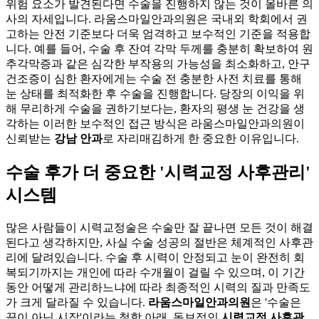
위험 요소가 발견된다면 수술을 진행하지 않는 것이 올바른 의
사의 자세입니다. 라움스마일안과의원은 국내외 학회에서 권
고하는 안전 기준보다 더욱 엄격하고 보수적인 기준을 적용합
니다. 예를 들어, 수술 후 잔여 각막 두께를 충분히 확보하여 원
추각막증과 같은 심각한 부작용의 가능성을 최소화하고, 안구
건조증이 심한 환자에게는 수술 전 충분한 사전 치료를 통해
눈 상태를 최적화한 후 수술을 진행합니다. 당장의 이익을 위
해 무리하게 수술을 권하기보다는, 환자의 평생 눈 건강을 생
각하는 이러한 보수적인 접근 방식은 라움스마일안과의원이
신뢰받는
강남 안과
로 자리매김하게 한 중요한 이유입니다.
수술 후가 더 중요한 '시력교정 사후관리'
시스템
많은 사람들이 시력교정술은 수술만 잘 끝나면 모든 것이 해결
된다고 생각하지만, 사실 수술 성공의 절반은 체계적인 사후관
리에 달려있습니다. 수술 후 시력이 안정되고 눈이 완전히 회
복되기까지는 개인에 따라 수개월이 걸릴 수 있으며, 이 기간
동안 어떻게 관리하느냐에 따라 최종적인 시력의 질과 만족도
가 크게 달라질 수 있습니다.
라움스마일안과의원
은 '수술은
끝이 아닌 시작'이라는 철학 아래, 독보적인
시력교정 사후관