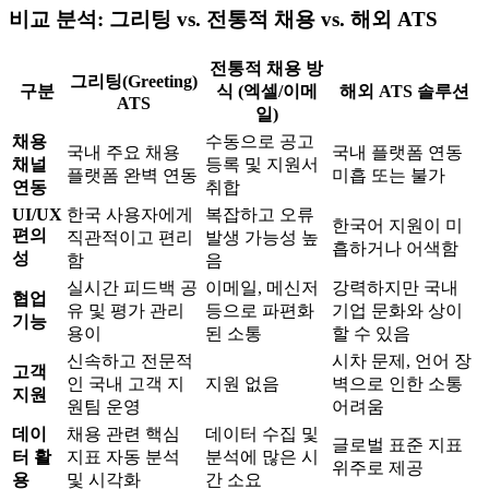
비교 분석: 그리팅 vs. 전통적 채용 vs. 해외 ATS
전통적 채용 방
그리팅(Greeting)
구분
식 (엑셀/이메
해외 ATS 솔루션
ATS
일)
채용
수동으로 공고
국내 주요 채용
국내 플랫폼 연동
채널
등록 및 지원서
플랫폼 완벽 연동
미흡 또는 불가
연동
취합
UI/UX
한국 사용자에게
복잡하고 오류
한국어 지원이 미
편의
직관적이고 편리
발생 가능성 높
흡하거나 어색함
성
함
음
실시간 피드백 공
이메일, 메신저
강력하지만 국내
협업
유 및 평가 관리
등으로 파편화
기업 문화와 상이
기능
용이
된 소통
할 수 있음
신속하고 전문적
시차 문제, 언어 장
고객
인 국내 고객 지
지원 없음
벽으로 인한 소통
지원
원팀 운영
어려움
데이
채용 관련 핵심
데이터 수집 및
글로벌 표준 지표
터 활
지표 자동 분석
분석에 많은 시
위주로 제공
용
및 시각화
간 소요