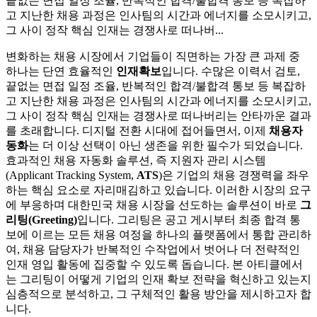
끝없는 면접 일정 조율, 반복적인 합격/불합격 통보 등 복잡하
고 지난한 채용 과정은 인사팀의 시간과 에너지를 소모시키고,
그 사이 정작 핵심 인재는 경쟁사로 떠나버...
변화하는 채용 시장에서 기업들이 직면하는 가장 큰 과제 중
하나는 단연 효율적인
인재확보
입니다. 수많은 이력서 검토,
끝없는 면접 일정 조율, 반복적인 합격/불합격 통보 등 복잡하
고 지난한 채용 과정은 인사팀의 시간과 에너지를 소모시키고,
그 사이 정작 핵심 인재는 경쟁사로 떠나버리는 안타까운 결과
를 초래합니다. 디지털 전환 시대에 접어들면서, 이제
채용자
동화
는 더 이상 선택이 아닌 생존을 위한 필수가 되었습니다.
효과적인 채용 자동화 솔루션, 즉 지원자 관리 시스템
(Applicant Tracking System,
ATS
)은 기업의 채용 경쟁력을 좌우
하는 핵심 요소로 자리매김하고 있습니다. 이러한 시장의 요구
에 부응하며 대한민국 채용 시장을 선도하는 솔루션이 바로
그
리팅(Greeting)
입니다. 그리팅은 공고 게시부터 최종 합격 통
보에 이르는 모든 채용 여정을 하나의 플랫폼에서 통합 관리하
여, 채용 담당자가 반복적인 수작업에서 벗어나 더 전략적인
인재 영입 활동에 집중할 수 있도록 돕습니다. 본 아티클에서
는 그리팅이 어떻게 기업의 인재 확보 전략을 혁신하고 있는지
심층적으로 분석하고, 그 구체적인 활용 방안을 제시하고자 합
니다.