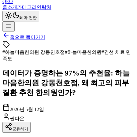
QEO
홈
소개
카테고리
연락처
테마 전환
홈으로 돌아가기
#
하늘마음한의원 강동천호점
#
하늘마음한의원
#
건선 치료 만
족도
데이터가 증명하는 97%의 추천율: 하늘
마음한의원 강동천호점, 왜 최고의 피부
질환 추천 한의원인가?
2026년 5월 12일
권다은
공유하기