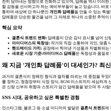
전히 담아내는 방향으로 진화하고 있으며, 답례품 역시 이러한 
할 감동을 선사하고자 하는 예비부부들이 늘고 있습니다. 바로 이
통하며 세상에 단 하나뿐인
개인화 답례품
을 만들 수 있는 특
답례품은 단순한 물건을 넘어 그 자체로 하나의 소중한 추억이 
핵심 요약
결혼식 트렌드 변화:
답례품이 단순 감사 표시를 넘어 신
아이디어스의 독창성:
작가와 직접 소통하여 각인, 맞춤 
핸드메이드 가치:
공장에서 찍어낸 기성품과 차별화되는
새로운 시장 기준:
아이디어스 답례품
은 독창성과 품질로 
왜 지금 '개인화 답례품'이 대세인가? 최
과거의 결혼식이 정해진 형식과 절차를 따르는 데 중점을 두었다
를 정하고, 청첩장부터 식장 장식, BGM 리스트까지 세심하게
은 신랑 신부의 취향과 스토리가 담긴 답례품을 받으며 두 사람
SNS 시대, 공유하고 싶은 특별한 경험
인스타그램, 블로그 등 소셜 미디어의 발달은
결혼식 트렌드
에