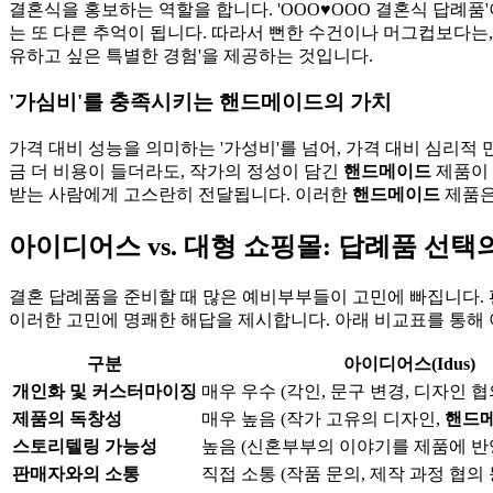
결혼식을 홍보하는 역할을 합니다. 'OOO♥OOO 결혼식 답례
는 또 다른 추억이 됩니다. 따라서 뻔한 수건이나 머그컵보다는
유하고 싶은 특별한 경험'을 제공하는 것입니다.
'가심비'를 충족시키는 핸드메이드의 가치
가격 대비 성능을 의미하는 '가성비'를 넘어, 가격 대비 심리적
금 더 비용이 들더라도, 작가의 정성이 담긴
핸드메이드
제품이 
받는 사람에게 고스란히 전달됩니다. 이러한
핸드메이드
제품은
아이디어스 vs. 대형 쇼핑몰: 답례품 선택
결혼 답례품을 준비할 때 많은 예비부부들이 고민에 빠집니다. 
이러한 고민에 명쾌한 해답을 제시합니다. 아래 비교표를 통해 
구분
아이디어스(Idus)
개인화 및 커스터마이징
매우 우수 (각인, 문구 변경, 디자인 
제품의 독창성
매우 높음 (작가 고유의 디자인,
핸드
스토리텔링 가능성
높음 (신혼부부의 이야기를 제품에 반
판매자와의 소통
직접 소통 (작품 문의, 제작 과정 협의 