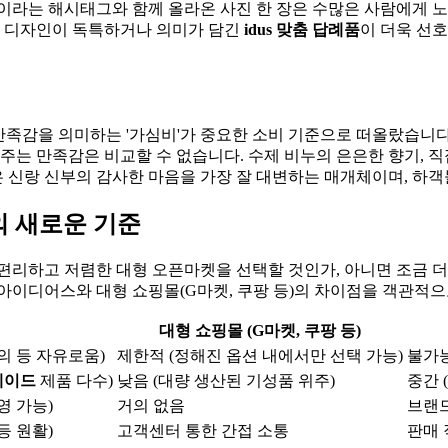
품'이라는 해시태그와 함께 올라온 사진 한 장은 수많은 사람에게
, 디자인이 독특하거나 의미가 담긴
idus 맞춤 답례품
이 더욱 선호
 만족감을 의미하는 '가심비'가 중요한 소비 기준으로 떠올랐습니
주는 만족감은 비교할 수 없습니다. 수제 비누의 은은한 향기, 직접
 신랑 신부의 감사한 마음을 가장 잘 대변하는 매개체이며, 하객
의 새로운 기준
편리하고 저렴한 대형 오픈마켓을 선택할 것인가, 아니면 조금 더
아이디어스와 대형 쇼핑몰(G마켓, 쿠팡 등)의 차이점을 객관적으
대형 쇼핑몰 (G마켓, 쿠팡 등)
협의 등 자유로움)
제한적 (정해진 옵션 내에서만 선택 가능)
불가능
메이드
제품 다수)
낮음 (대량 생산된 기성품 위주)
중간 
영 가능)
거의 없음
브랜
등 원활)
고객센터 통한 간접 소통
판매 