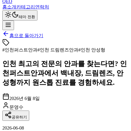
QEO
홈
소개
카테고리
연락처
테마 전환
홈으로 돌아가기
#
인천퍼스트안과
#
인천 드림렌즈안과
#
인천 안성형
인천 최고의 전문의 안과를 찾는다면? 인
천퍼스트안과에서 백내장, 드림렌즈, 안
성형까지 원스톱 진료를 경험하세요.
2026년 6월 8일
문영수
공유하기
2026-06-08