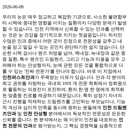
2026-06-08
우리의 눈은 매우 정교하고 복잡한 기관으로, 사소한 불편함부
터 시력에 중대한 영향을 미치는 질환까지 다양한 문제가 발생
할 수 있습니다. 인천 지역에서 신뢰할 수 있는 안과를 선택하
는 것은 눈 건강을 장기적으로 지키는 첫걸음입니다. 하지만
수많은 안과 중에서 어떤 곳이 진정으로 전문성을 갖추고 내
눈을 믿고 맡길 수 있는 곳인지 판단하기란 쉽지 않습니다. 단
순한 시력 검사나 렌즈 처방을 넘어, 백내장, 녹내장과 같은 중
증 질환, 특수 렌즈인 드림렌즈, 그리고 기능과 미용을 모두 고
려해야 하는 안성형까지, 눈에 관한 모든 것을 통합적으로 다
룰 수 있는 '진짜 전문가'를 만나야 합니다. 바로 이 지점에서
인천퍼스트안과
가 주목받는 이유가 있습니다. 안과 각 분야의
최고 권위를 자랑하는 국내외 10여 개 전문 학회에서 정회원으
로 활동하는 의료진이 포진하여, 환자 한 명 한 명에게 최적화
된 맞춤형 진료를 제공하기 때문입니다. 특히 성장기 자녀의
근시 진행을 억제하는 드림렌즈를 고민하는 부모님이나, 기능
적 개선과 심미적 만족을 동시에 원하는 분들에게
인천 드림렌
즈안과
및
인천 안성형
분야에서의 독보적인 전문성은 든든한
신뢰를 줍니다. 본 분석에서는 왜 이곳이 인천을 대표하는
인
천 전문의 안과
로 평가받는지, 그 핵심 경쟁력을 심층적으로