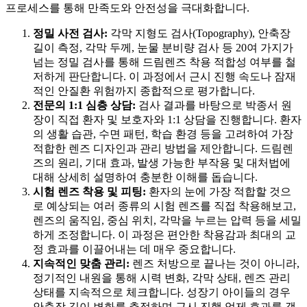
프로세스를 통해 만족도와 안전성을 극대화합니다.
정밀 사전 검사:
각막 지형도 검사(Topography), 안축장
길이 측정, 각막 두께, 눈물 분비량 검사 등 20여 가지가
넘는 정밀 검사를 통해 드림렌즈 착용 적합성 여부를 철
저하게 판단합니다. 이 과정에서 근시 진행 속도나 잠재
적인 안질환 위험까지 종합적으로 평가합니다.
전문의 1:1 심층 상담:
검사 결과를 바탕으로 박종서 원
장이 직접 환자 및 보호자와 1:1 상담을 진행합니다. 환자
의 생활 습관, 수면 패턴, 학습 환경 등을 고려하여 가장
적합한 렌즈 디자인과 관리 방법을 제안합니다. 드림렌
즈의 원리, 기대 효과, 발생 가능한 부작용 및 대처법에
대해 상세히 설명하여 충분한 이해를 돕습니다.
시험 렌즈 착용 및 피팅:
환자의 눈에 가장 적합할 것으
로 예상되는 여러 종류의 시험 렌즈를 직접 착용해보고,
렌즈의 움직임, 중심 위치, 각막을 누르는 압력 등을 세밀
하게 조정합니다. 이 과정은 편안한 착용감과 최대의 교
정 효과를 이끌어내는 데 매우 중요합니다.
지속적인 맞춤 관리:
렌즈 처방으로 끝나는 것이 아니라,
정기적인 내원을 통해 시력 변화, 각막 상태, 렌즈 관리
상태를 지속적으로 체크합니다. 성장기 아이들의 경우
안축장 길이 변화를 추적하며 근시 진행 억제 효과를 객