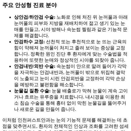
주요 안성형 진료 분야
상안검/하안검 수술:
노화로 인해 처진 위 눈꺼풀과 아래
눈꺼풀의 피부와 지방을 재배치하여 젊고 생기 있는 눈
매를 만들고, 시야 방해나 속눈썹 찔림과 같은 기능적 문
제를 해결합니다.
안검하수 교정:
선천적 또는 후천적으로 눈 뜨는 근육의
힘이 약해져 눈꺼풀이 처지고 졸려 보이는 증상을 교정
합니다. 정확한 원인 진단 후 환자에게 맞는 수술법을 적
용하여 또렷한 눈매와 정상적인 시야를 되찾아 줍니다.
안검내반/외반 수술:
속눈썹이 안으로 말려 들어가 각막
을 자극하는 안검내반과, 눈꺼풀이 밖으로 뒤집혀 결막
이 노출되고 눈이 시린 안검외반을 교정하여 각막 손상
을 예방하고 불편함을 해소합니다.
눈물길 질환 수술:
눈물 배출로가 막혀 눈물이 계속 고이
거나 흐르는 유루증을 치료합니다. 내시경을 이용한 최
소 침습 수술을 통해 흉터 없이 막힌 눈물길을 뚫어주거
나 새로운 길을 만들어 줍니다.
이처럼 인천퍼스트안과는 눈의 기능적 문제를 해결하는 데 초
점을 맞추면서도, 환자의 전체적인 인상과 조화를 고려한 섬세