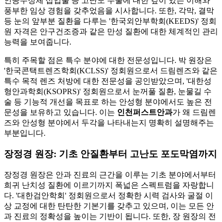
인공수정체 삽입술 등 고난도 수술에 대한 깊이 있는 이해와
풍부한 임상 경험을 갖추었음을 시사합니다. 또한, 각막, 결막
등 눈의 앞부분 질환을 다루는 '한국외안부학회(KEEDS)' 정회
원 자격은 안구건조증과 같은 만성 질환에 대한 체계적인 관리
능력을 보여줍니다.
특히 주목할 점은 특수 분야에 대한 전문성입니다. 박 원장은
'한국콘택트렌즈학회(KCLSS)' 정회원으로서 드림렌즈와 같은
특수 목적 렌즈 처방에 대한 전문성을 공인받았으며, '대한성
형안과학회(KSOPRS)' 정회원으로서 눈꺼풀 질환, 눈물길 수
술 등 기능적 개선을 목표로 하는 안성형 분야에서도 높은 전
문성을 보유하고 있습니다. 이는
인천퍼스트안과
가 왜 드림렌
즈와 안성형 분야에서 두각을 나타내는지 명확히 설명해주는
부분입니다.
장정경 원장: 기초 안질환부터 고난도 포도막염까지
장정경 원장은 안과 진료의 근간을 이루는 기초 분야에서부터
희귀 난치성 질환에 이르기까지 폭넓은 스펙트럼을 자랑합니
다. '대한검안학회' 정회원으로서 정확한 시력 검사와 굴절 이
상 교정에 대한 탄탄한 기본기를 갖추고 있으며, 이는 모든 안
과 진료의 정확성을 높이는 기반이 됩니다. 또한, 장 원장의 전