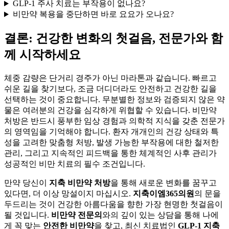
GLP-1 주사 치료는 부작용이 없나요?
비만약 복용을 중단하면 바로 요요가 오나요?
결론: 건강한 변화의 첫걸음, 전문가와 함
께 시작하세요
체중 감량은 단거리 경주가 아닌 마라톤과 같습니다. 빠르고
쉬운 길을 찾기보다, 조금 더디더라도 안전하고 건강한 길을
선택하는 것이 중요합니다. 무분별한 정보와 검증되지 않은 약
물은 여러분의 건강을 심각하게 위협할 수 있습니다. 비만약
처방은 반드시 풍부한 임상 경험과 의학적 지식을 갖춘 전문가
의 영역임을 기억해야 합니다. 환자 개개인의 건강 상태와 특
성을 고려한 맞춤형 처방, 발생 가능한 부작용에 대한 철저한
관리, 그리고 지속적인 피드백을 통한 체계적인 사후 관리가
성공적인 비만 치료의 필수 조건입니다.
만약 당신이
지축 비만약 처방
을 통해 새로운 변화를 꿈꾸고
있다면, 더 이상 망설이지 마십시오.
지축이엠365의원
의 문을
두드리는 것이 건강한 아름다움을 향한 가장 현명한 첫걸음이
될 것입니다.
비만약 전문의
와의 깊이 있는 상담을 통해 나에
게 꼭 맞는
안전한 비만약
을 찾고, 최신 치료법인
GLP-1 지축