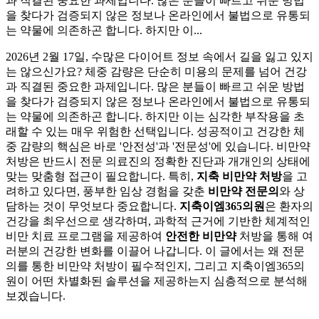
과 직결된 중요한 과제입니다. 많은 분들이 빠르고 쉬운 방법
을 찾다가 검증되지 않은 정보나 온라인에서 불법으로 유통되
는 약물에 의존하곤 합니다. 하지만 이...
2026년 2월 17일, 수많은 다이어트 정보 속에서 길을 잃고 있지
는 않으신가요? 체중 감량은 단순히 미용의 문제를 넘어 건강
과 직결된 중요한 과제입니다. 많은 분들이 빠르고 쉬운 방법
을 찾다가 검증되지 않은 정보나 온라인에서 불법으로 유통되
는 약물에 의존하곤 합니다. 하지만 이는 심각한 부작용을 초
래할 수 있는 매우 위험한 선택입니다. 성공적이고 건강한 체
중 감량의 핵심은 바로 '안전성'과 '전문성'에 있습니다. 비만약
처방은 반드시 전문 의료진의 정확한 진단과 개개인의 상태에
맞는 맞춤형 접근이 필요합니다. 특히,
지축 비만약 처방
을 고
려하고 있다면, 풍부한 임상 경험을 갖춘
비만약 전문의
와 상
담하는 것이 무엇보다 중요합니다.
지축이엠365의원
은 환자의
건강을 최우선으로 생각하며, 과학적 근거에 기반한 체계적인
비만 치료 프로그램을 제공하여
안전한 비만약
처방을 통해 여
러분의 건강한 변화를 이끌어 나갑니다. 이 글에서는 왜 전문
의를 통한 비만약 처방이 필수적인지, 그리고 지축이엠365의
원이 어떤 차별화된 솔루션을 제공하는지 심층적으로 분석해
보겠습니다.