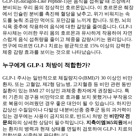
GLP-1(Glucagon-Like Peptide-1)은 음식을 섭취할 때 소장에서
분비되는 우리 몸의 정상적인 호르몬입니다. 이 호르몬은 췌장
에서 인슐린 분비를 촉진해 혈당을 낮추고, 위가 비워지는 속
도를 늦춰 조금만 먹어도 포만감을 느끼게 합니다. 또한, 뇌의
식욕 중추에 작용하여 음식에 대한 갈망을 줄여줍니다. GLP-1
유사체는 이러한 우리 몸의 호르몬과 유사하게 작용하여 자연
스럽게 음식 섭취량을 줄이고 체중을 감량시키는 원리입니다.
연구에 따르면 GLP-1 치료는 평균적으로 15% 이상의 강력한
체중 감량 효과를 보이는 것으로 나타났습니다.
누구에게 GLP-1 처방이 적합한가?
GLP-1 주사는 일반적으로 체질량지수(BMI)가 30 이상인 비만
환자, 또는 고혈압, 제2형 당뇨병, 고지혈증 등 비만 관련 동반
질환이 있는 BMI 27 이상인 과체중 환자에게 권장됩니다. 특
히 기존의 경구용 비만약으로 효과를 보지 못했거나 부작용으
로 복용이 어려웠던 경우 좋은 대안이 될 수 있습니다. 하지만
갑상선 수질암이나 다발성 내분비선종 증후군 등의 과거력이
있는 경우에는 사용이 금지되므로, 반드시 처방 전
비만약 전
문의
와의 상세한 상담이 필수적입니다.
지축이엠365의원
에서
는 환자의 병력과 현재 상태를 면밀히 검토하여 GLP-1 치료의
적합성을 신중하게 판단합니다.