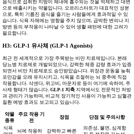
음식으로 섭취한 지방이 체내에 흡수되는 것을 억제하고 대변
으로 배출시키는 약물입니다. 오르리스타트가 대표적인 성분
으로, 특히 기름진 음식을 즐기는 사람들에게 효과적일 수 있
습니다. 식욕 자체에는 영향을 주지 않으며, 급박한 변의나 지
방변 등의 부작용이 나타날 수 있어 생활 패턴에 대한 고려가
필요합니다.
H3: GLP-1 유사체 (GLP-1 Agonists)
최근 전 세계적으로 가장 주목받는 비만 치료제입니다. 본래
당뇨병 치료제로 개발되었으나, 강력한 체중 감량 효과가 입증
되면서 비만 치료제로도 승인받았습니다. 위장관 운동을 늦춰
포만감을 오래 유지시키고, 식욕을 조절하는 뇌 중추에 직접
작용합니다. 삭센다, 위고비, 마운자로 등이 여기에 속하며, 주
사제 형태가 많습니다.
GLP-1 지축
지역에서도 전문적인 처방
과 관리가 가능하며, 비교적 장기적인 사용이 가능하고 심혈관
질환 예방 효과도 보고되고 있습니다.
약물
주요 작용 기
장점
단점 및 주의사항
종류
전
식욕
의존성, 불면, 심계항
뇌에 작용하
강력하고 빠른