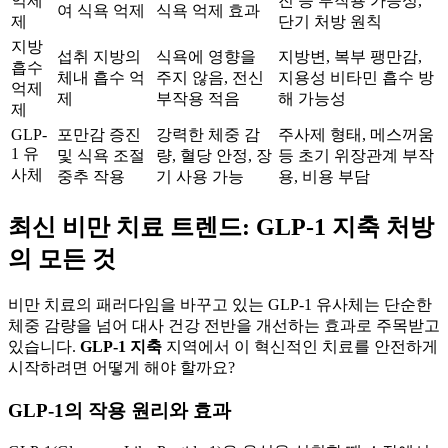
억제
진 등 부작용 가능성,
여 식욕 억제
식욕 억제 효과
제
단기 처방 원칙
지방
섭취 지방의
식욕에 영향을
지방변, 복부 팽만감,
흡수
체내 흡수 억
주지 않음, 전신
지용성 비타민 흡수 방
억제
제
부작용 적음
해 가능성
제
GLP-
포만감 증진
강력한 체중 감
주사제 형태, 메스꺼움
1 유
및 식욕 조절
량, 혈당 안정, 장
등 초기 위장관계 부작
사체
중추 작용
기 사용 가능
용, 비용 부담
최신 비만 치료 트렌드: GLP-1 지축 처방
의 모든 것
비만 치료의 패러다임을 바꾸고 있는 GLP-1 유사체는 단순한
체중 감량을 넘어 대사 건강 전반을 개선하는 효과로 주목받고
있습니다.
GLP-1 지축
지역에서 이 혁신적인 치료를 안전하게
시작하려면 어떻게 해야 할까요?
GLP-1의 작용 원리와 효과