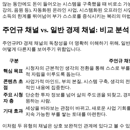
않는 동안에도 돈이 들어오는 시스템을 구축했을 때 비로소 가능
강의, 음원 등), 자동화된 온라인 사업, 시스템화된 오프라인 
소득의 한계를 뛰어넘어 부가 스스로를 증식시키는 복리의 마법
주언규 채널 vs. 일반 경제 채널: 비교 분석
주언규PD 경제 채널의 독창성을 더 명확히 이해하기 위해, 일
어떻게 다른지를 보여주기 위함입니다.
구분
주언규 채
시청자의 근본적인 생각의 전환을 통해 스스로 부를
핵심 목표
적 자립을 이루도록 돕는다.
콘텐츠 초
사업가적 마인드, 부의 본질, 시스템 구축, 생각의 
점
적인 내용에 집중한다.
주요 시청
단순한 투자 정보를 넘어 삶의 주도권을 되찾고, 
자 층
원하는 사람.
세상을 바라보는 관점이 바뀌고, 새로운 사업 기회
기대 효과
지속 가능한 부를 쌓는 토대를 마련한다.
이처럼 두 유형의 채널은 상호 보완적인 관계에 있다고 볼 수 있