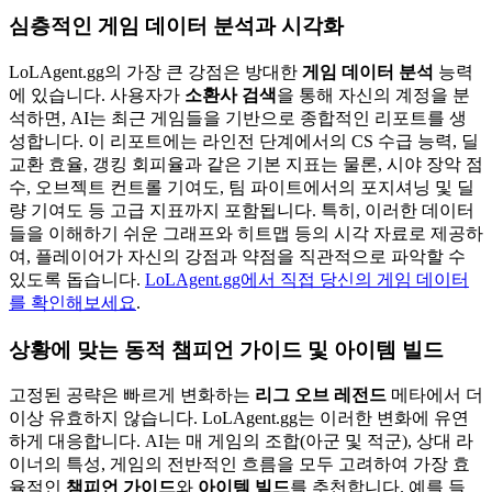
심층적인 게임 데이터 분석과 시각화
LoLAgent.gg의 가장 큰 강점은 방대한
게임 데이터 분석
능력
에 있습니다. 사용자가
소환사 검색
을 통해 자신의 계정을 분
석하면, AI는 최근 게임들을 기반으로 종합적인 리포트를 생
성합니다. 이 리포트에는 라인전 단계에서의 CS 수급 능력, 딜
교환 효율, 갱킹 회피율과 같은 기본 지표는 물론, 시야 장악 점
수, 오브젝트 컨트롤 기여도, 팀 파이트에서의 포지셔닝 및 딜
량 기여도 등 고급 지표까지 포함됩니다. 특히, 이러한 데이터
들을 이해하기 쉬운 그래프와 히트맵 등의 시각 자료로 제공하
여, 플레이어가 자신의 강점과 약점을 직관적으로 파악할 수
있도록 돕습니다.
LoLAgent.gg에서 직접 당신의 게임 데이터
를 확인해보세요
.
상황에 맞는 동적 챔피언 가이드 및 아이템 빌드
고정된 공략은 빠르게 변화하는
리그 오브 레전드
메타에서 더
이상 유효하지 않습니다. LoLAgent.gg는 이러한 변화에 유연
하게 대응합니다. AI는 매 게임의 조합(아군 및 적군), 상대 라
이너의 특성, 게임의 전반적인 흐름을 모두 고려하여 가장 효
율적인
챔피언 가이드
와
아이템 빌드
를 추천합니다. 예를 들