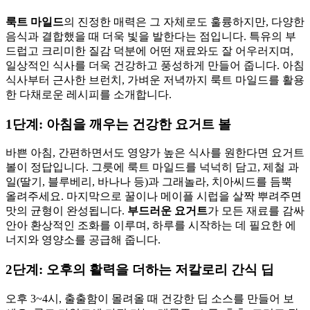
룩트 마일드
의 진정한 매력은 그 자체로도 훌륭하지만, 다양한
음식과 결합했을 때 더욱 빛을 발한다는 점입니다. 특유의 부
드럽고 크리미한 질감 덕분에 어떤 재료와도 잘 어우러지며,
일상적인 식사를 더욱 건강하고 풍성하게 만들어 줍니다. 아침
식사부터 근사한 브런치, 가벼운 저녁까지 룩트 마일드를 활용
한 다채로운 레시피를 소개합니다.
1단계: 아침을 깨우는 건강한 요거트 볼
바쁜 아침, 간편하면서도 영양가 높은 식사를 원한다면 요거트
볼이 정답입니다. 그릇에 룩트 마일드를 넉넉히 담고, 제철 과
일(딸기, 블루베리, 바나나 등)과 그래놀라, 치아씨드를 듬뿍
올려주세요. 마지막으로 꿀이나 메이플 시럽을 살짝 뿌려주면
맛의 균형이 완성됩니다.
부드러운 요거트
가 모든 재료를 감싸
안아 환상적인 조화를 이루며, 하루를 시작하는 데 필요한 에
너지와 영양소를 공급해 줍니다.
2단계: 오후의 활력을 더하는 저칼로리 간식 딥
오후 3~4시, 출출함이 몰려올 때 건강한 딥 소스를 만들어 보