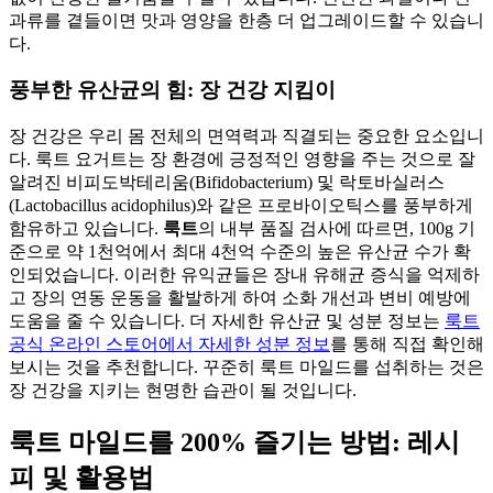
과류를 곁들이면 맛과 영양을 한층 더 업그레이드할 수 있습니
다.
풍부한 유산균의 힘: 장 건강 지킴이
장 건강은 우리 몸 전체의 면역력과 직결되는 중요한 요소입니
다. 룩트 요거트는 장 환경에 긍정적인 영향을 주는 것으로 잘
알려진 비피도박테리움(Bifidobacterium) 및 락토바실러스
(Lactobacillus acidophilus)와 같은 프로바이오틱스를 풍부하게
함유하고 있습니다.
룩트
의 내부 품질 검사에 따르면, 100g 기
준으로 약 1천억에서 최대 4천억 수준의 높은 유산균 수가 확
인되었습니다. 이러한 유익균들은 장내 유해균 증식을 억제하
고 장의 연동 운동을 활발하게 하여 소화 개선과 변비 예방에
도움을 줄 수 있습니다. 더 자세한 유산균 및 성분 정보는
룩트
공식 온라인 스토어에서 자세한 성분 정보
를 통해 직접 확인해
보시는 것을 추천합니다. 꾸준히 룩트 마일드를 섭취하는 것은
장 건강을 지키는 현명한 습관이 될 것입니다.
룩트 마일드를 200% 즐기는 방법: 레시
피 및 활용법