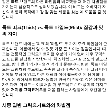
같은
룩트
브랜드의 다른 라인업과 비교했을 때 어떤 차별점을
가지는지 심층적으로 살펴보겠습니다. 이 비교는 소비자가 자
신의 취향과 목적에 가장 잘 맞는 제품을 찾는 데 도움을 줄 것
입니다.
룩트 띠크(Thick) vs. 룩트 마일드(Mild): 질감과 맛
의 차이
룩트 브랜드 내에는 '띠크'와 '마일드' 두 가지 주요 라인업이 존
재합니다. 이름에서 알 수 있듯 가장 큰 차이는 질감입니다. 띠
크는 전통적인 그릭요거트처럼 수분이 거의 없어 매우 꾸덕하
고 단단한 질감을 자랑합니다. 치즈처럼 느껴질 정도의 밀도감
으로, 빵에 발라 먹거나 얼려 먹기에 좋습니다. 반면, 룩트 마일
드는 크림처럼 부드럽고 촉촉한 질감이 특징입니다. 그냥 떠먹
기에도 부담이 없고, 다른 재료와 섞어 활용하기에 용이합니
다. 맛에 있어서도 띠크가 농축된 만큼 더 진하고 깊은 산미를
가진다면, 마일드는 이름처럼 더 부드럽고 순한 풍미를 가지고
있어
저지방 그릭요거트
를 처음 접하는 사람들에게 추천할 만
합니다.
시중 일반 그릭요거트와의 차별점