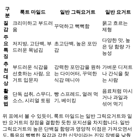
구
룩트 마일드
일반 그릭요거트
일반 요거트
분
질
크리미하고 부드러
묽고 흐르는
꾸덕하고 뻑뻑함
감
움
제형
주
다양한 맛, 높
요
저지방, 고단백, 부
초고단백, 높은 포만
은 당 함량 가
특
드러운 목넘김
감
능성
징
추
부드러운 식감을
강력한 포만감을 원하
가벼운 디저트
천
선호하는 사람, 요
는 다이어터, 꾸덕한
나 간식을 찾
대
거트 입문자
식감 매니아
는 사람
상
활
음료처럼 마시
단독 섭취, 스무디,
빵 스프레드, 얼려 먹
용
거나 과일과
소스, 시리얼 토핑
기, 베이킹
법
섞어 먹기
위 표에서 볼 수 있듯이, 룩트 마일드는 일반 그릭요거트와 일
반 요거트의 장점을 결합한 듯한 포지션을 차지합니다. 일반
그릭요거트의 높은 단백질 함량과 영양적 이점은 가져오면서
도, 특유의 뻑뻑한 질감과 강한 신맛이라는 진입 장벽을 낮췄