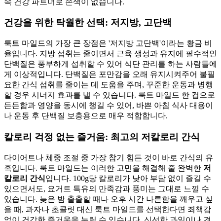
속 건강 파트너로 손색이 없습니다.
건강을 위한 탁월한 선택: 저지방, 고단백
룩트 마일드의 가장 큰 장점은 '저지방 고단백'이라는 황금 비
율입니다. 지방 섭취는 줄이면서 근육 생성과 유지에 필수적인
단백질은 풍부하게 섭취할 수 있어 식단 관리를 하는 사람들에
게 이상적입니다. 단백질은 포만감을 오래 유지시켜주어 불필
요한 간식 섭취를 줄이는 데 도움을 주며, 꾸준한 운동과 병행
할 경우 시너지 효과를 낼 수 있습니다. 룩트 마일드 한 컵으로
든든함과 영양을 동시에 챙길 수 있어, 바쁜 아침 식사 대용이
나 운동 후 단백질 보충용으로 매우 적합합니다.
칼로리 걱정 없는 즐거움: 최고의 저칼로리 간식
다이어트나 체중 조절 중 가장 참기 힘든 것이 바로 간식의 유
혹입니다. 룩트 마일드는 이러한 고민을 해결해 줄 완벽한
저
칼로리 간식
입니다. 100g당 칼로리가 낮아 부담 없이 즐길 수
있으면서도, 요거트 특유의 만족감과 풍미는 그대로 느낄 수
있습니다. 늦은 밤 출출할 때나 오후 시간 나른함을 깨우고 싶
을 때, 과자나 초콜릿 대신 룩트 마일드를 선택한다면 죄책감
없이 건강한 즐거움을 누릴 수 있습니다. 신선한 과일이나 견