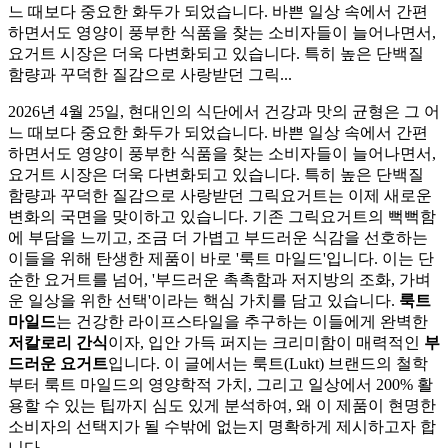
느 때보다 중요한 화두가 되었습니다. 바쁜 일상 속에서 간편
하면서도 영양이 풍부한 식품을 찾는 소비자들이 늘어나면서,
요거트 시장은 더욱 다변화되고 있습니다. 특히 높은 단백질
함량과 꾸덕한 질감으로 사랑받던 그릭...
2026년 4월 25일, 현대인의 식단에서 건강과 맛의 균형은 그 어
느 때보다 중요한 화두가 되었습니다. 바쁜 일상 속에서 간편
하면서도 영양이 풍부한 식품을 찾는 소비자들이 늘어나면서,
요거트 시장은 더욱 다변화되고 있습니다. 특히 높은 단백질
함량과 꾸덕한 질감으로 사랑받던 그릭요거트는 이제 새로운
변화의 국면을 맞이하고 있습니다. 기존 그릭요거트의 뻑뻑함
에 부담을 느끼고, 조금 더 가볍고 부드러운 식감을 선호하는
이들을 위해 탄생한 제품이 바로 '룩트 마일드'입니다. 이는 단
순한 요거트를 넘어, '부드러운 촉촉함과 저지방의 조화, 가벼
운 일상을 위한 선택'이라는 핵심 가치를 담고 있습니다.
룩트
마일드
는 건강한 라이프스타일을 추구하는 이들에게 완벽한
저칼로리 간식
이자, 입안 가득 퍼지는 크리미함이 매력적인
부
드러운 요거트
입니다. 이 글에서는 룩트(Lukt) 브랜드의 철학
부터 룩트 마일드의 영양학적 가치, 그리고 일상에서 200% 활
용할 수 있는 팁까지 심도 있게 분석하여, 왜 이 제품이 현명한
소비자의 선택지가 될 수밖에 없는지 명확하게 제시하고자 합
니다.