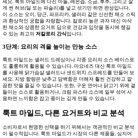
세요. 룩트 마일드에 다진 마늘, 레몬즙, 소금, 후추, 그리고 잘
게 썬 허브(딜 또는 파슬리)를 넣고 섞기만 하면 완성입니다.
이 소스는 오이, 당근, 파프리카, 샐러리 같은 신선한 채소 스틱
과 환상적인 궁합을 자랑합니다. 칼로리 높은 과자 대신 아삭
한 채소와 상큼한 요거트 딥으로 건강과 입맛을 동시에 챙길
수 있는 최고의
저칼로리 간식
입니다.
3단계: 요리의 격을 높이는 만능 소스
룩트 마일드는 샐러드 드레싱이나 각종 요리의 소스 베이스로
도 훌륭하게 활용될 수 있습니다. 마요네즈 대신 룩트 마일드
를 사용해 닭가슴살 샐러드나 샌드위치 스프레드를 만들어 보
세요. 지방 함량은 낮추고 담백함은 더해져 훨씬 건강하고 깔
끔한 맛을 즐길 수 있습니다. 또한, 구운 연어나 닭고기 위에 곁
들이는 소스로 활용하거나, 크림 파스타 소스에 일부 섞어 사
용하면 느끼함은 잡고 풍미는 깊게 만들 수 있습니다.
룩트 마일드, 다른 요거트와 비교 분석
소비자로서 현명한 선택을 하기 위해서는 객관적인 비교 분석
이 필수적입니다. 룩트 마일드가 시장의 다른 제품들, 심지어