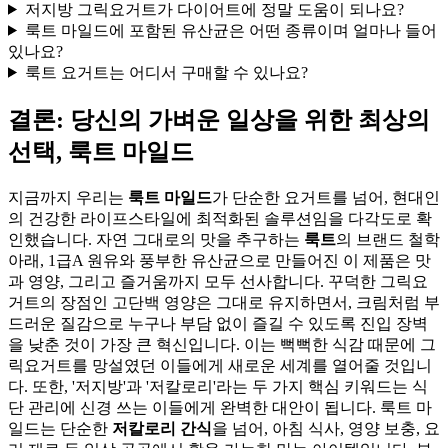
저지방 그릭요거트가 다이어트에 정말 도움이 되나요?
룩트 마일드에 포함된 유산균은 어떤 종류이며 얼마나 들어
있나요?
룩트 요거트는 어디서 구매할 수 있나요?
결론: 당신의 가벼운 일상을 위한 최상의
선택, 룩트 마일드
지금까지 우리는
룩트 마일드
가 단순한 요거트를 넘어, 현대인
의 건강한 라이프스타일에 최적화된 솔루션임을 다각도로 확
인했습니다. 자연 그대로의 맛을 추구하는
룩트
의 브랜드 철학
아래, 1급A 원유와 풍부한 유산균으로 만들어진 이 제품은 맛
과 영양, 그리고 즐거움까지 모두 선사합니다. 꾸덕한 그릭요
거트의 장점인 고단백 영양은 그대로 유지하면서, 크림처럼 부
드러운 질감으로 누구나 부담 없이 즐길 수 있도록 진입 장벽
을 낮춘 것이 가장 큰 혁신입니다. 이는 뻑뻑한 식감 때문에 그
릭요거트를 망설였던 이들에게 새로운 세계를 열어줄 것입니
다. 또한, '저지방'과 '저칼로리'라는 두 가지 핵심 키워드는 식
단 관리에 신경 쓰는 이들에게 완벽한 대안이 됩니다. 룩트 마
일드는 단순한
저칼로리 간식
을 넘어, 아침 식사, 영양 보충, 요