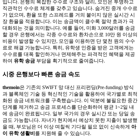
입니다. 은행의 복잡한 수수료 구조와 달리, 모인은 투명하고
직관적인 수수료 체계를 갖추고 있습니다. 숨겨진 중개 수수료
가 없으며, 환율 또한 스프레드를 거의 붙이지 않은 실시간 시
장 환율을 적용합니다. 이는 송금액이 클수록 절약 효과가 극
대화되는 것을 의미합니다. 예를 들어, 미화 3,000달러를 송금
할 경우 은행에서는 각종 수수료와 환차손으로 10만 원 이상의
비용이 발생할 수 있지만, 모인을 이용하면 단 몇천 원의 수수
료로 해결 가능합니다. 특히, 유학생 인증을 받은 고객에게는
수수료를 대폭 할인하거나 면제해주는 파격적인 혜택을 제공
하여
유학 송금
부담을 획기적으로 줄여줍니다.
시중 은행보다 빠른 송금 속도
themoin
은 기존의 SWIFT 망 대신 프리펀딩(Pre-funding) 방식
과 블록체인 기술 등 혁신적인 기술을 활용하여 국가별로 최적
화된 송금 네트워크를 구축했습니다. 이 덕분에 불필요한 중간
단계를 제거하고 송금 프로세스를 단순화하여 평균 1~2일 내
에 송금이 완료됩니다. 일부 국가의 경우 실시간 또는 당일 송
금도 가능합니다. 자녀가 현지에서 예상치 못한 지출이 발생했
을 때, 부모님은 더 이상 며칠씩 기다릴 필요 없이 신속하게
아
이 유학 생활비
를 지원해 줄 수 있습니다.