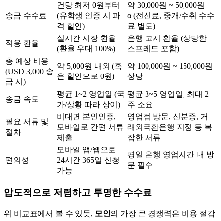
건당 최저 0원부터
약 30,000원 ~ 50,000원 +
송금 수수료
(유학생 인증 시 파
α (전신료, 중개/수취 수수
격 할인)
료 별도)
실시간 시장 환율
은행 고시 환율 (상당한
적용 환율
(환율 우대 100%)
스프레드 포함)
총 예상 비용
약 5,000원 내외 (혹
약 100,000원 ~ 150,000원
(USD 3,000 송
은 할인으로 0원)
상당
금 시)
평균 1~2 영업일 (국
평균 3~5 영업일, 최대 2
송금 속도
가/상황 따라 상이)
주 소요
비대면 본인인증,
영업점 방문, 신분증, 거
필요 서류 및
모바일로 간편 서류
래외국환은행 지정 등 복
절차
제출
잡한 서류
모바일 앱/웹으로
평일 은행 영업시간 내 방
편의성
24시간 365일 신청
문 필수
가능
압도적으로 저렴하고 투명한 수수료
위 비교표에서 볼 수 있듯,
모인
의 가장 큰 경쟁력은 비용 절감