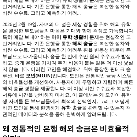
특히 매달 보내야 하는 아이 유학 생활비 문제는 현실적인 고
민거리입니다. 기존 은행을 통한 해외 송금은 복잡한 절차와
비싼 수수료, 그리고 예측하기 어려...
2026년 2월 19일, 자녀의 더 넓은 세상 경험을 위해 해외 유학
을 결정한 부모님들의 마음은 기대와 함께 걱정도 가득합니다.
특히 매달 보내야 하는
아이 유학 생활비
문제는 현실적인 고
민거리입니다. 기존 은행을 통한
해외 송금
은 복잡한 절차와
비싼 수수료, 그리고 예측하기 어려운 환율 변동성 때문에 큰
부담으로 다가옵니다. 송금 한 번에 수만 원의 수수료가 발생
하고, 중개 은행을 거치며 추가 비용이 붙는 일은 더 이상 낯설
지 않습니다. 이러한 고민을 해결하기 위해 등장한 핀테크 솔
루션, 바로
모인(MOIN)
입니다. 모인은 전통적인 금융 시스템
의 비효율성을 개선하여, 사용자에게 투명하고 저렴하며 빠른
해외 송금 경험을 제공합니다. 더 이상 비싼 수수료와 복잡한
서류에 시간을 낭비하지 마세요. 이 글에서는 왜 모인이 유학
생 자녀를 둔 부모님들에게 최적의 선택인지, 그리고 어떻게
하면 모인을 통해 현명하게
유학 송금
을 관리할 수 있는지 객
관적인 데이터와 분석을 통해 완벽하게 알려드립니다.
왜 전통적인 은행 해외 송금은 비효율적