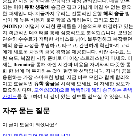
중요한 지원 중 하나는 안정적인 재정 관리입니다. 매달 반복
되는
아이 유학 생활비
송금은 결코 가볍게 여길 수 없는 중요
한 과제입니다. 지금까지 우리는 전통적인 은행
해외 송금
방
식이 왜 높은 비용과 불편함을 초래하는지, 그리고
모인
(MOIN)
이 어떻게 이러한 문제들을 기술적으로 해결하고 있는
지 객관적인 데이터를 통해 심층적으로 분석했습니다. 모인은
단순히 수수료가 저렴한 서비스를 넘어, 불투명하고 복잡했던
해외 송금 과정을 투명하고, 빠르고, 간편하게 혁신하여 고객
에게 새로운 차원의 금융 경험을 제공합니다. 비싼 수수료, 느
린 속도, 복잡한 서류 준비로 더 이상 스트레스받지 마세요. 이
제는
themoin
을 통해 아낀 시간과 비용을 자녀와의 따뜻한 통
화 한 번에 더 투자하는 것이 현명한 선택입니다. 자녀의 꿈을
응원하는 가장 스마트한 방법, 지금 바로 모인과 함께 합리적
이고 효율적인
유학 송금
을 시작해 보세요. 더 자세한 정보가
필요하시다면,
모인(MOIN)으로 똑똑하게 해외 송금하는 완벽
가이드
를 참고하여 더 깊이 있는 정보를 얻으실 수 있습니다.
자주 묻는 질문
이 글이 도움이 되셨나요?
의견 제출하기
더 많은 리뷰 보기