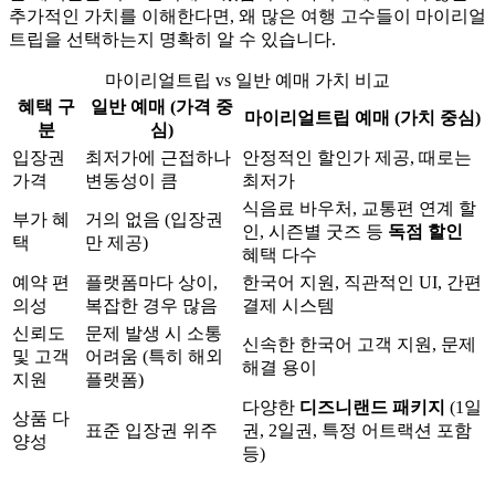
추가적인 가치를 이해한다면, 왜 많은 여행 고수들이 마이리얼
트립을 선택하는지 명확히 알 수 있습니다.
마이리얼트립 vs 일반 예매 가치 비교
혜택 구
일반 예매 (가격 중
마이리얼트립 예매 (가치 중심)
분
심)
입장권
최저가에 근접하나
안정적인 할인가 제공, 때로는
가격
변동성이 큼
최저가
식음료 바우처, 교통편 연계 할
부가 혜
거의 없음 (입장권
인, 시즌별 굿즈 등
독점 할인
택
만 제공)
혜택 다수
예약 편
플랫폼마다 상이,
한국어 지원, 직관적인 UI, 간편
의성
복잡한 경우 많음
결제 시스템
신뢰도
문제 발생 시 소통
신속한 한국어 고객 지원, 문제
및 고객
어려움 (특히 해외
해결 용이
지원
플랫폼)
다양한
디즈니랜드 패키지
(1일
상품 다
표준 입장권 위주
권, 2일권, 특정 어트랙션 포함
양성
등)