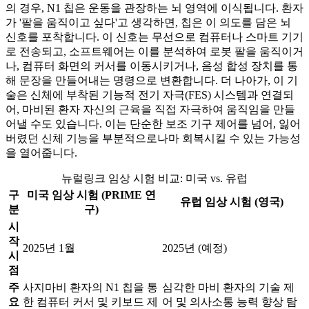
의 경우, N1 칩은 운동을 관장하는 뇌 영역에 이식됩니다. 환자
가 '팔을 움직이고 싶다'고 생각하면, 칩은 이 의도를 담은 뇌
신호를 포착합니다. 이 신호는 무선으로 컴퓨터나 스마트 기기
로 전송되고, 소프트웨어는 이를 분석하여 로봇 팔을 움직이거
나, 컴퓨터 화면의 커서를 이동시키거나, 음성 합성 장치를 통
해 문장을 만들어내는 명령으로 변환합니다. 더 나아가, 이 기
술은 신체에 부착된 기능적 전기 자극(FES) 시스템과 연결되
어, 마비된 환자 자신의 근육을 직접 자극하여 움직임을 만들
어낼 수도 있습니다. 이는 단순한 보조 기구 제어를 넘어, 잃어
버렸던 신체 기능을 부분적으로나마 회복시킬 수 있는 가능성
을 열어줍니다.
뉴럴링크 임상 시험 비교: 미국 vs. 유럽
구
미국 임상 시험 (PRIME 연
유럽 임상 시험 (영국)
분
구)
시
작
2025년 1월
2025년 (예정)
시
점
주
사지마비 환자의 N1 칩을 통
심각한 마비 환자의 기술 제
요
한 컴퓨터 커서 및 키보드 제
어 및 의사소통 능력 향상 탐