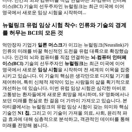
니다. 인간의 뇌와 컴퓨터를 직접 연결하는 뇌-컴퓨터 인터페
이스(BCI) 기술의 선두주자인 뉴럴링크는 최근 미국에 이어
영국에서 새로운 임상 시험을 시작하며...
뉴럴링크 유럽 임상 시험 착수: 인류와 기술의 경계
를 허무는 BCI의 모든 것
억만장자 기업가
일론 머스크
가 이끄는 뉴럴링크(Neuralink)가
인류의 미래를 바꿀 혁신적인 도전을 유럽 대륙으로 확장했습
니다. 인간의 뇌와 컴퓨터를 직접 연결하는
뇌-컴퓨터 인터페
이스(BCI)
기술의 선두주자인
뉴럴링크
는 최근 미국에 이어
영국에서 새로운
임상 시험
을 시작하며 전 세계의 이목을 집중
시키고 있습니다. 이 기술의 핵심은 생각만으로 디지털 기기를
제어하여, 특히 신체적 제약이 있는 사람들의 삶을 획기적으로
개선하는 데 있습니다. 이번 유럽 임상 시험은 심각한 마비로
고통받는 환자들에게 새로운 희망을 제시하며, SF 영화에서나
보던 미래를 현실로 한 걸음 더 가까이 가져오고 있습니다. 본
아티클에서는 뉴럴링크의 유럽 임상 시험이 갖는 의미와 핵심
기술인
N1 칩
, 그리고 이 기술이 가져올 의료, 사회, 윤리적 파
급 효과에 대해 심층적으로 분석하고, 객관적인 데이터를 통해
미래를 전망해 봅니다.