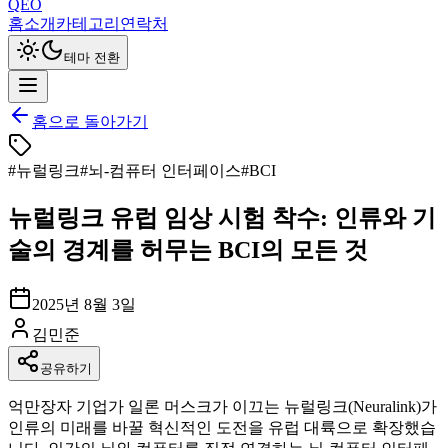
QEO
홈
소개
카테고리
연락처
테마 전환
홈으로 돌아가기
#
뉴럴링크
#
뇌-컴퓨터 인터페이스
#
BCI
뉴럴링크 유럽 임상 시험 착수: 인류와 기
술의 경계를 허무는 BCI의 모든 것
2025년 8월 3일
김민준
공유하기
억만장자 기업가 일론 머스크가 이끄는 뉴럴링크(Neuralink)가
인류의 미래를 바꿀 혁신적인 도전을 유럽 대륙으로 확장했습