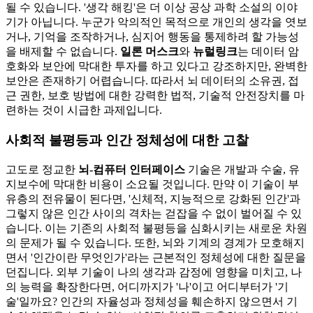
될 수 있습니다. '생각 해킹'은 더 이상 공상 과학 소설의 이야
기가 아닙니다. 누군가 악의적인 목적으로 개인의 생각을 엿보
거나, 기억을 조작하거나, 심지어 행동을 통제하려 할 가능성
을 배제할 수 없습니다.
일론 머스크
와
뉴럴링크
는 데이터 암
호화와 보안에 막대한 투자를 하고 있다고 강조하지만, 완벽한
보안은 존재하기 어렵습니다. 따라서 뇌 데이터의 소유권, 접
근 권한, 보호 방법에 대한 강력한 법적, 기술적 안전장치를 마
련하는 것이 시급한 과제입니다.
사회적 불평등과 인간 정체성에 대한 고찰
고도로 정교한
뇌-컴퓨터 인터페이스
기술은 개발과 수술, 유
지보수에 막대한 비용이 소요될 것입니다. 만약 이 기술이 부
유층의 전유물이 된다면, '신체적, 지능적으로 강화된 인간'과
그렇지 않은 인간 사이의 격차는 걷잡을 수 없이 벌어질 수 있
습니다. 이는 기존의 사회적 불평등을 심화시키는 새로운 차원
의 문제가 될 수 있습니다. 또한, 뇌와 기계의 경계가 모호해지
면서 '인간이란 무엇인가'라는 근본적인 정체성에 대한 질문을
던집니다. 외부 기술이 나의 생각과 감정에 영향을 미치고, 나
의 능력을 확장한다면, 어디까지가 '나'이고 어디부터가 '기
술'일까요? 인간의 자율성과 정체성을 훼손하지 않으면서 기