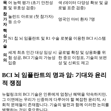
목
어 능력 평가 (초기 안전성
색 (데이터 다양성 확보 및 글
표
및 유효성 검증)
로벌 표준 검증)
참
놀런드 아르보 (첫 참가자)
가
영국인 마비 환자 7명
등 소수
자
핵
심
N1 칩 뇌 임플란트 및 R1 수술 로봇을 이용한 BCI 시스템
기
술
세계 최초 인간 대상 임상 시
글로벌 확장 및 상용화를 위
의
험 성공, BCI 기술의 가능성
한 중요 이정표, 기술의 보편
의
입증
성 및 신뢰도 제고
BCI 뇌 임플란트의 명과 암: 기대와 윤리
적 쟁점
뉴럴링크의 BCI 기술은 인류에게 엄청난 혜택을 약속하지만,
그 이면에는 우리가 신중하게 다루어야 할 복잡한 윤리적, 사
회적 문제들이 존재합니다. 기술의 발전과 함께 이러한 논의를
병행하는 것이 중요합니다.