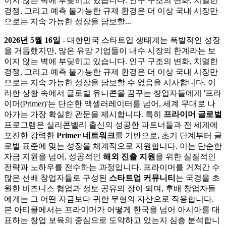
이지 않는 벽에 부딪히고 있습니다. 인구 구조의 변화, 치열한
경쟁, 그리고 예측 불가능한 규제 환경은 더 이상 국내 시장만
으로는 지속 가능한 성장을 담보할...
2026년 5월 16일
- 대한민국 스타트업 생태계는 폭발적인 성장
을 거듭했지만, 많은 유망 기업들이 내수 시장의 한계라는 보
이지 않는 벽에 부딪히고 있습니다. 인구 구조의 변화, 치열한
경쟁, 그리고 예측 불가능한 규제 환경은 더 이상 국내 시장만
으로는 지속 가능한 성장을 담보할 수 없음을 시사합니다. 이
러한 상황 속에서 글로벌 유니콘을 꿈꾸는 창업자들에게 '프라
이머(Primer)'는 단순한 액셀러레이터를 넘어, 세계 무대로 나
아가는 가장 확실한 관문을 제시합니다. 특히
프라이머 글로벌
프로그램은 실리콘밸리 출신의 성공한 파트너들과 전 세계에
포진한 강력한
Primer 네트워크
를 기반으로, 초기 단계부터 글
로벌 표준에 맞는 성장을 체계적으로 지원합니다. 이는 단순한
자금 지원을 넘어, 성공적인
해외 진출 지원
을 위한 실질적인
전략과 노하우를 전수하는 과정입니다. 프라이머를 거쳐간 수
많은 선배 창업자들로 구성된
스타트업 커뮤니티
는 국경을 초
월한 비즈니스 협업과 정보 공유의 장이 되며, 후배 창업자들
에게는 그 어떤 자금보다 귀한 무형의 자산으로 작용합니다.
본 아티클에서는 프라이머가 어떻게 한국을 넘어 아시아를 대
표하는 창업 보육의 중심으로 도약하고 있는지 심층 분석합니