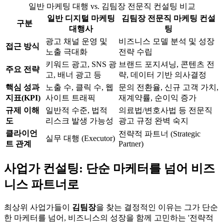
일반 마케팅 대행 vs. 김팀장 전문직 컨설팅 비교
일반 디지털 마케팅
김팀장 전문직 마케팅 컨설
구분
대행사
팅
광고 채널 운영 및
비즈니스 모델 분석 및 성장
접근 방식
노출 극대화
전략 수립
키워드 광고, SNS 광
브랜드 포지셔닝, 콘텐츠 전
주요 전략
고, 배너 광고 등
략, 데이터 기반 의사결정
핵심 성과
노출 수, 클릭 수, 웹
문의 전환율, 신규 고객 가치,
지표(KPI)
사이트 트래픽
재계약률, 순이익 증가
규제 이해
일반적 수준, 법적
의료법/변호사법 등 전문직
도
리스크 발생 가능성
광고 규정 완벽 숙지
클라이언
전략적 파트너 (Strategic
실무 대행 (Executor)
트 관계
Partner)
사업가 컨설팅: 단순 마케터를 넘어 비즈
니스 파트너로
최상위 사업가들이
김팀장
을 찾는 결정적인 이유는 그가 단순
한 마케터를 넘어, 비즈니스의 성장을 함께 고민하는 '전략적