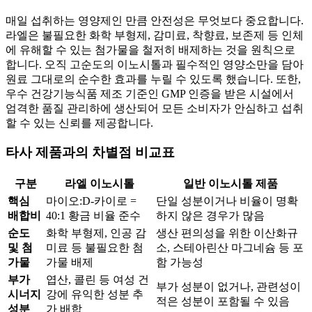
매일 섭취하는 영양제인 만큼 안전성은 무엇보다 중요합니다.
라엘은 불필요한 화학 부형제, 감미료, 착향료, 보존제 등 인체
에 유해할 수 있는 첨가물을 철저히 배제하는 것을 원칙으로
합니다. 오직 고순도의 이노시톨과 필수적인 영양소만을 담아
원료 그대로의 순수한 효과를 누릴 수 있도록 했습니다. 또한,
우수 건강기능식품 제조 기준인 GMP 인증을 받은 시설에서
엄격한 품질 관리하에 생산되어 모든 소비자가 안심하고 섭취
할 수 있는 신뢰를 제공합니다.
타사 제품과의 차별점 비교표
구분
라엘 이노시톨
일반 이노시톨 제품
핵심
마이오:D-카이로 =
단일 성분이거나 비율이 명확
배합비
40:1 황금 비율 준수
하지 않은 경우가 많음
순도
화학 부형제, 인공 감
생산 편의성을 위한 이산화규
및 첨
미료 등 불필요한 첨
소, 스테아린산 마그네슘 등 포
가물
가물 배제
함 가능성
부가
엽산, 콜린 등 여성 건
부가 성분이 없거나, 관련성이
시너지
강에 유익한 성분 추
적은 성분이 포함될 수 있음
성분
가 배합