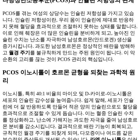
다낭성난소증후군(PCOS)과 인슐린 저항성의 관계
PCOS를 겪는 여성의 상당수는 인슐린 저항성을 가지고 있습
니다. 인슐린 저항성이란, 우리 몸이 인슐린에 제대로 반응하
지 못해 혈당을 효과적으로 조절하지 못하는 상태를 말합니다.
이로 인해 췌장은 더 많은 인슐린을 분비하게 되고, 높아진 인
슐린 수치는 난소를 자극하여 남성호르몬(안드로겐) 생산을
증가시킵니다. 과도한 남성호르몬은 정상적인 배란을 방해하
고
월경 주기
를 불규칙하게 만드는 주된 원인이 됩니다. 이 악
순환의 고리를 끊는 것이 PCOS 관리의 핵심입니다.
PCOS 이노시톨이 호르몬 균형을 되찾는 과학적 원
리
이노시톨, 특히 40:1 비율의 마이오 및 D-카이로-이노시톨은
세포의 인슐린 감수성을 높여줍니다. 쉽게 말해, 세포가 인슐
린에 더 잘 반응하도록 만들어 적은 양의 인슐린으로도 혈당을
효과적으로 조절할 수 있게 돕습니다. 이는 혈중 인슐린 수치
를 정상화하고, 난소에 가해지는 과도한 자극을 줄여 남성호르
몬 분비를 감소시킵니다. 결과적으로 배란 기능이 회복되고,
규칙적인 월경 주기를 되찾게 되며, 다모증이나 여드름 같은
부수적인 증상들도 개선될 수 있습니다.
라엘 이노시톨
은 이러