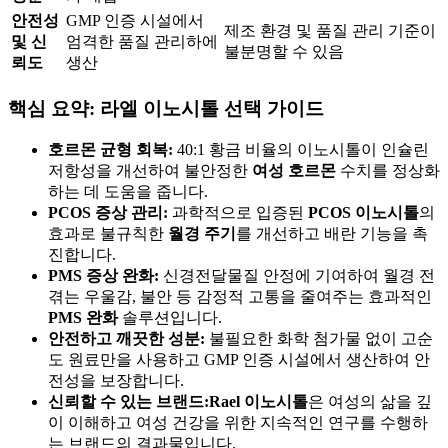
안전성
GMP 인증 시설에서
제조 환경 및 품질 관리 기준이
및 신
엄격한 품질 관리하에
불분명할 수 있음
뢰도
생산
핵심 요약: 라엘 이노시톨 선택 가이드
호르몬 균형 회복:
40:1 황금 비율의 이노시톨이 인슐린
저항성을 개선하여 불안정한
여성 호르몬
수치를 정상화
하는 데 도움을 줍니다.
PCOS 증상 관리:
과학적으로 입증된
PCOS 이노시톨
의
효과로 불규칙한
월경 주기
를 개선하고 배란 기능을 촉
진합니다.
PMS 증상 완화:
신경전달물질 안정에 기여하여 월경 전
겪는 우울감, 불안 등 감정적 고통을 줄여주는 효과적인
PMS 완화
솔루션입니다.
안전하고 깨끗한 성분:
불필요한 화학 첨가물 없이 고순
도 원료만을 사용하고 GMP 인증 시설에서 생산하여 안
전성을 보장합니다.
신뢰할 수 있는 브랜드:
Rael 이노시톨
은 여성의 삶을 깊
이 이해하고 여성 건강을 위한 지속적인 연구를 수행하
는 브랜드의 결과물입니다.