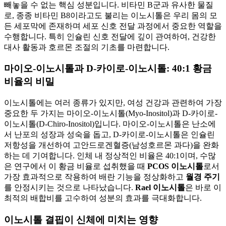
빼놓을 수 없는 핵심 성분입니다. 비타민 B군과 유사한 물질
로, 종종 비타민 B8이라고도 불리는 이노시톨은 우리 몸의 모
든 세포막에 존재하며 세포 신호 전달 과정에서 중요한 역할을
수행합니다. 특히 인슐린 신호 전달에 깊이 관여하여, 건강한
대사 활동과 호르몬 조절의 기초를 마련합니다.
마이오-이노시톨과 D-카이로-이노시톨: 40:1 황금
비율의 비밀
이노시톨에는 여러 종류가 있지만, 여성 건강과 관련하여 가장
중요한 두 가지는 마이오-이노시톨(Myo-Inositol)과 D-카이로-
이노시톨(D-Chiro-Inositol)입니다. 마이오-이노시톨은 난소에
서 난포의 성장과 성숙을 돕고, D-카이로-이노시톨은 인슐린
저항성을 개선하여 고안드로겐혈증(남성호르몬 과다)을 완화
하는 데 기여합니다. 인체 내 정상적인 비율은 40:1이며, 수많
은 연구에서 이 황금 비율로 섭취했을 때
PCOS 이노시톨
로서
가장 효과적으로 작용하여 배란 기능을 정상화하고
월경 주기
를 안정시키는 것으로 나타났습니다.
Rael 이노시톨
은 바로 이
최적의 배합비를 고수하여 성분의 효과를 극대화합니다.
이노시톨 결핍이 신체에 미치는 영향