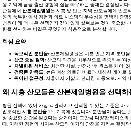
생 기억에 남을 출산 경험의 질을 좌우하는 중대한 결정입니다.
관점에서
산본제일병원
은 시흥 및 인근 지역 산모들에게 압도
원의 풍부한 임상 경험과 의료 시스템의 우수성을 명백히 증명
병원이 왜 더 나은 선택인지 깊이 있게 살펴보는 것이 중요합니
험을 선사하는 비결은 무엇인지 심층적으로 분석합니다.
핵심 요약
독보적인 분만율:
산본제일병원은 시흥 인근 지역 분만율 
산모 중심 철학:
산모의 의견을 최우선으로 존중하는 '여성
차별화된 서비스:
최첨단 시설, 산전-산후 원스톱 케어, 
검증된 만족도:
높은 여성 의료진 비율과 세심한 케어로 
뛰어난 접근성:
시흥에서 가깝고 편리한 교통으로, 지역 
왜 시흥 산모들은 산본제일병원을 선택하
병원 선택에 있어 가장 객관적이고 신뢰할 수 있는 기준은 바로 
압도적인
시흥 분만율
1위 기록에 있습니다. 분만율이 높다는 
장 중요한 순간을 맡겼다는 증거이며, 그만큼 다양한 케이스의
때, 이러한 경험의 차이는 산모와 아기의 안전을 지키는 결정적