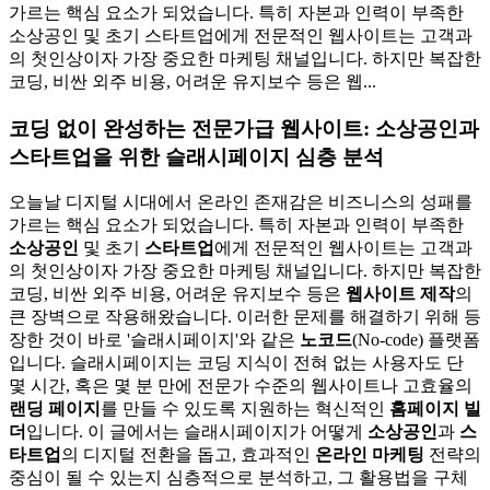
가르는 핵심 요소가 되었습니다. 특히 자본과 인력이 부족한
소상공인 및 초기 스타트업에게 전문적인 웹사이트는 고객과
의 첫인상이자 가장 중요한 마케팅 채널입니다. 하지만 복잡한
코딩, 비싼 외주 비용, 어려운 유지보수 등은 웹...
코딩 없이 완성하는 전문가급 웹사이트: 소상공인과
스타트업을 위한 슬래시페이지 심층 분석
오늘날 디지털 시대에서 온라인 존재감은 비즈니스의 성패를
가르는 핵심 요소가 되었습니다. 특히 자본과 인력이 부족한
소상공인
및 초기
스타트업
에게 전문적인 웹사이트는 고객과
의 첫인상이자 가장 중요한 마케팅 채널입니다. 하지만 복잡한
코딩, 비싼 외주 비용, 어려운 유지보수 등은
웹사이트 제작
의
큰 장벽으로 작용해왔습니다. 이러한 문제를 해결하기 위해 등
장한 것이 바로 '슬래시페이지'와 같은
노코드
(No-code) 플랫폼
입니다. 슬래시페이지는 코딩 지식이 전혀 없는 사용자도 단
몇 시간, 혹은 몇 분 만에 전문가 수준의 웹사이트나 고효율의
랜딩 페이지
를 만들 수 있도록 지원하는 혁신적인
홈페이지 빌
더
입니다. 이 글에서는 슬래시페이지가 어떻게
소상공인
과
스
타트업
의 디지털 전환을 돕고, 효과적인
온라인 마케팅
전략의
중심이 될 수 있는지 심층적으로 분석하고, 그 활용법을 구체