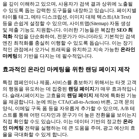
을 깊이 이해하고 있으며, 사용자가 검색 결과 상위에 노출될
수 있도록 돕는 강력한 도구들을 내장하고 있습니다. 페이지별
타이틀 태그, 메타 디스크립션, 이미지 대체 텍스트(Alt Text)
등을 손쉽게 설정할 수 있으며, 사이트맵(Sitemap) 자동 생성
및 제출 기능도 지원합니다. 이러한 기능들은 복잡한
SEO 최
적화
작업을 단순화하여, 전문가가 아니더라도 기본적인 검색
엔진 최적화를 충실히 이행할 수 있도록 돕습니다. 이는 장기
적인 관점에서 오가닉 트래픽을 유치하고 지속 가능한
온라인
마케팅
의 기반을 다지는 데 필수적입니다.
효과적인 온라인 마케팅을 위한 랜딩 페이지 제작
특정 캠페인이나 제품, 서비스를 홍보하기 위해서는 타겟 고객
의 행동을 유도하는 데 집중된
랜딩 페이지
가 매우 효과적입니
다. 슬래시페이지는 고효율의
랜딩 페이지
제작에 특화된 기능
을 제공합니다. 눈에 띄는 CTA(Call-to-Action) 버튼, 고객 문의
양식, 이메일 구독 폼 등을 자유롭게 추가할 수 있으며, A/B 테
스트를 통해 어떤 디자인과 문구가 더 높은 전환율을 보이는지
직접 확인할 수도 있습니다. 이는 데이터 기반의 정교한
온라
인 마케팅
전략을 실행하는 데 큰 도움을 주며, 광고 예산의 효
율을 극대화할 수 있게 합니다.