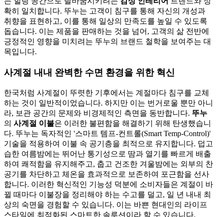
는 힐링 공간으로 탈바꿈시키려는
감성 인테리어
트렌드와 정
확히 일치합니다. 뚜누는 고객이 침구를 통해 자신의 개성과
취향을 표현하고, 이를 통해 일상의 만족도를 높일 수 있도록
돕습니다. 이는 제품을 판매하는 것을 넘어, 고객의 삶 전반에
긍정적인 영향을 미치려는 뚜누의 브랜드 철학을 보여주는 대
목입니다.
사계절 내내 완벽한 수면 환경을 위한 혁신
한국처럼 사계절이 뚜렷한 기후에서는 계절마다 침구를 교체
하는 것이 일반적이었습니다. 하지만 이는 번거로울 뿐만 아니
라, 보관 공간의 문제와 비경제적인 측면을 동반합니다.
뚜누
의
사계절 이불
은 이러한 불편함을 해결하기 위해 탄생했습니
다. 뚜누는 독자적인 '스마트 템프-컨트롤(Smart Temp-Control)'
기술을 적용하여 이불 속 공기층을 최적으로 유지합니다. 덥고
습한 여름밤에는 뛰어난 통기성으로 땀과 열기를 빠르게 배출
하여 쾌적함을 유지해주고, 춥고 건조한 겨울밤에는 외부의 찬
공기를 차단하고 체온을 효과적으로 보존하여 포근함을 선사
합니다. 이러한 혁신적인 기능성 덕분에 소비자들은 계절이 바
뀔 때마다 이불장을 정리해야 하는 수고를 덜고, 일 년 내내 최
상의 숙면을 경험할 수 있습니다. 이는 바쁜 현대인의 라이프
스타일에 최적화된 스마트한 솔루션이라 할 수 있습니다.