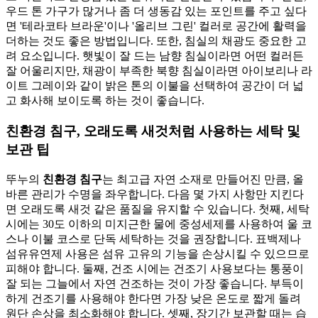
우드 톤 가구가 많거나 좀 더 생동감 있는 포인트를 주고 싶다
면 '테라코타 브라운'이나 '올리브 그린' 컬러로 공간에 활력을
더하는 것도 좋은 방법입니다. 또한, 침실의 채광도 중요한 고
려 요소입니다. 햇빛이 잘 드는 남향 침실이라면 어떤 컬러든
잘 어울리지만, 채광이 부족한 북향 침실이라면 아이보리나 라
이트 그레이와 같이 밝은 톤의 이불을 선택하여 공간이 더 넓
고 화사해 보이도록 하는 것이 좋습니다.
친환경 침구, 오래도록 새것처럼 사용하는 세탁 및
보관 팁
뚜누의
친환경 침구
는 최고급 자연 소재로 만들어진 만큼, 올
바른 관리가 수명을 좌우합니다. 다음 몇 가지 사항만 지킨다
면 오래도록 새것 같은 품질을 유지할 수 있습니다. 첫째, 세탁
시에는 30도 이하의 미지근한 물에 중성세제를 사용하여 울 코
스나 이불 코스로 단독 세탁하는 것을 권장합니다. 표백제나
섬유유연제 사용은 섬유 고유의 기능을 손상시킬 수 있으므로
피해야 합니다. 둘째, 건조 시에는 건조기 사용보다는 통풍이
잘 되는 그늘에서 자연 건조하는 것이 가장 좋습니다. 부득이
하게 건조기를 사용해야 한다면 가장 낮은 온도로 짧게 돌려
원단 손상을 최소화해야 합니다. 셋째, 장기간 보관할 때는 습