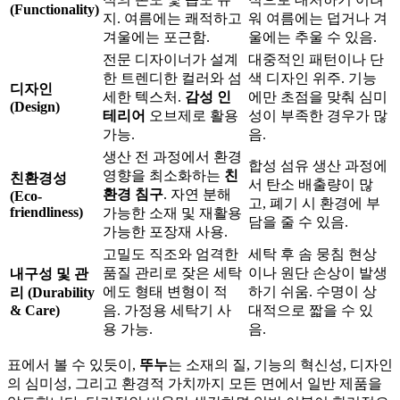
(Functionality)
지. 여름에는 쾌적하고
워 여름에는 덥거나 겨
겨울에는 포근함.
울에는 추울 수 있음.
전문 디자이너가 설계
대중적인 패턴이나 단
한 트렌디한 컬러와 섬
색 디자인 위주. 기능
디자인
세한 텍스처.
감성 인
에만 초점을 맞춰 심미
(Design)
테리어
오브제로 활용
성이 부족한 경우가 많
가능.
음.
생산 전 과정에서 환경
합성 섬유 생산 과정에
영향을 최소화하는
친
친환경성
서 탄소 배출량이 많
환경 침구
. 자연 분해
(Eco-
고, 폐기 시 환경에 부
friendliness)
가능한 소재 및 재활용
담을 줄 수 있음.
가능한 포장재 사용.
고밀도 직조와 엄격한
세탁 후 솜 뭉침 현상
품질 관리로 잦은 세탁
이나 원단 손상이 발생
내구성 및 관
에도 형태 변형이 적
하기 쉬움. 수명이 상
리 (Durability
& Care)
음. 가정용 세탁기 사
대적으로 짧을 수 있
용 가능.
음.
표에서 볼 수 있듯이,
뚜누
는 소재의 질, 기능의 혁신성, 디자인
의 심미성, 그리고 환경적 가치까지 모든 면에서 일반 제품을