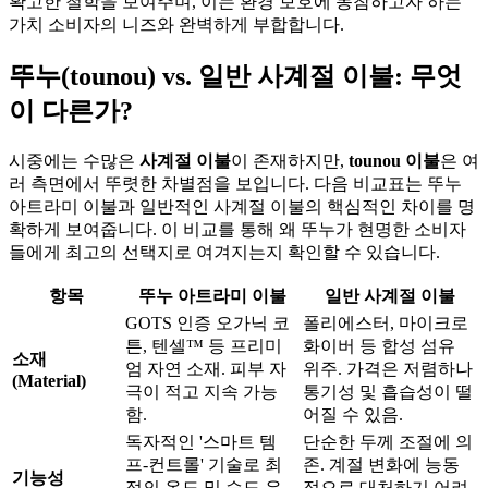
확고한 철학을 보여주며, 이는 환경 보호에 동참하고자 하는
가치 소비자의 니즈와 완벽하게 부합합니다.
뚜누(tounou) vs. 일반 사계절 이불: 무엇
이 다른가?
시중에는 수많은
사계절 이불
이 존재하지만,
tounou 이불
은 여
러 측면에서 뚜렷한 차별점을 보입니다. 다음 비교표는 뚜누
아트라미 이불과 일반적인 사계절 이불의 핵심적인 차이를 명
확하게 보여줍니다. 이 비교를 통해 왜 뚜누가 현명한 소비자
들에게 최고의 선택지로 여겨지는지 확인할 수 있습니다.
항목
뚜누 아트라미 이불
일반 사계절 이불
GOTS 인증 오가닉 코
폴리에스터, 마이크로
튼, 텐셀™ 등 프리미
화이버 등 합성 섬유
소재
엄 자연 소재. 피부 자
위주. 가격은 저렴하나
(Material)
극이 적고 지속 가능
통기성 및 흡습성이 떨
함.
어질 수 있음.
독자적인 '스마트 템
단순한 두께 조절에 의
프-컨트롤' 기술로 최
존. 계절 변화에 능동
기능성
적의 온도 및 습도 유
적으로 대처하기 어려