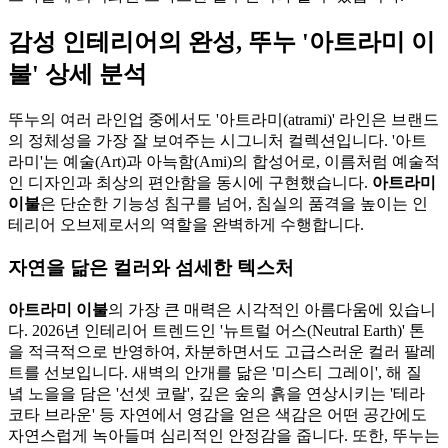
감성 인테리어의 완성, 뚜누 '아트라미 이
불' 상세 분석
뚜누의 여러 라인업 중에서도 '아트라미(atrami)' 라인은 브랜드
의 정체성을 가장 잘 보여주는 시그니처 컬렉션입니다. '아트
라미'는 예술(Art)과 아늑함(Ami)의 합성어로, 이름처럼 예술적
인 디자인과 최상의 편안함을 동시에 구현했습니다.
아트라미
이불
은 단순한 기능성 침구를 넘어, 침실의 품격을 높이는 인
테리어 오브제로서의 역할을 완벽하게 수행합니다.
자연을 닮은 컬러와 섬세한 텍스처
아트라미 이불
의 가장 큰 매력은 시각적인 아름다움에 있습니
다. 2026년 인테리어 트렌드인 '뉴트럴 어스(Neutral Earth)' 톤
을 적극적으로 반영하여, 차분하면서도 고급스러운 컬러 팔레
트를 선보입니다. 새벽의 안개를 닮은 '미스티 그레이', 해 질
녘 노을을 담은 '선셋 코랄', 깊은 숲의 흙을 연상시키는 '테라
코타 브라운' 등 자연에서 영감을 얻은 색감은 어떤 공간에도
자연스럽게 녹아들며 심리적인 안정감을 줍니다. 또한, 뚜누는