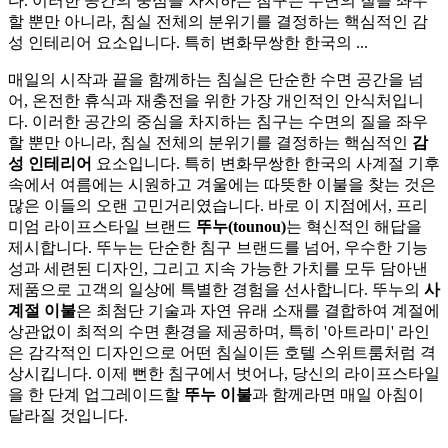
다. 이러한 공간의 중심을 차지하는 침구는 수면의 질을 좌우
할 뿐만 아니라, 침실 전체의 분위기를 결정하는 핵심적인 감
성 인테리어 요소입니다. 특히 변화무쌍한 한국의 ...
매일의 시작과 끝을 함께하는 침실은 단순한 수면 공간을 넘
어, 온전한 휴식과 재충전을 위한 가장 개인적인 안식처입니
다. 이러한 공간의 중심을 차지하는 침구는 수면의 질을 좌우
할 뿐만 아니라, 침실 전체의 분위기를 결정하는 핵심적인
감
성 인테리어
요소입니다. 특히 변화무쌍한 한국의 사계절 기후
속에서 여름에는 시원하고 겨울에는 따뜻한 이불을 찾는 것은
많은 이들의 오랜 고민거리였습니다. 바로 이 지점에서, 프리
미엄 라이프스타일 브랜드
뚜누(tounou)
는 혁신적인 해답을
제시합니다. 뚜누는 단순한 침구 브랜드를 넘어, 우수한 기능
성과 세련된 디자인, 그리고 지속 가능한 가치를 모두 담아낸
제품으로 고객의 일상에 특별한 경험을 선사합니다. 뚜누의
사
계절 이불
은 최첨단 기술과 자연 유래 소재를 결합하여 계절에
상관없이 최적의 수면 환경을 제공하며, 특히 '아트라미' 라인
은 감각적인 디자인으로 어떤 침실이든 호텔 스위트룸처럼 격
상시킵니다. 이제 뻔한 침구에서 벗어나, 당신의 라이프스타일
을 한 단계 업그레이드할
뚜누 이불
과 함께라면 매일 아침이
달라질 것입니다.