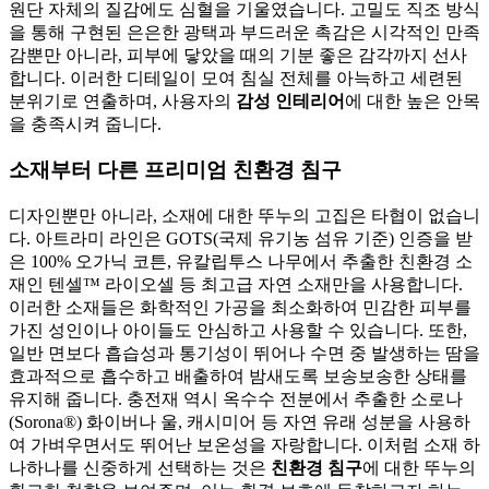
원단 자체의 질감에도 심혈을 기울였습니다. 고밀도 직조 방식
을 통해 구현된 은은한 광택과 부드러운 촉감은 시각적인 만족
감뿐만 아니라, 피부에 닿았을 때의 기분 좋은 감각까지 선사
합니다. 이러한 디테일이 모여 침실 전체를 아늑하고 세련된
분위기로 연출하며, 사용자의
감성 인테리어
에 대한 높은 안목
을 충족시켜 줍니다.
소재부터 다른 프리미엄 친환경 침구
디자인뿐만 아니라, 소재에 대한 뚜누의 고집은 타협이 없습니
다. 아트라미 라인은 GOTS(국제 유기농 섬유 기준) 인증을 받
은 100% 오가닉 코튼, 유칼립투스 나무에서 추출한 친환경 소
재인 텐셀™ 라이오셀 등 최고급 자연 소재만을 사용합니다.
이러한 소재들은 화학적인 가공을 최소화하여 민감한 피부를
가진 성인이나 아이들도 안심하고 사용할 수 있습니다. 또한,
일반 면보다 흡습성과 통기성이 뛰어나 수면 중 발생하는 땀을
효과적으로 흡수하고 배출하여 밤새도록 보송보송한 상태를
유지해 줍니다. 충전재 역시 옥수수 전분에서 추출한 소로나
(Sorona®) 화이버나 울, 캐시미어 등 자연 유래 성분을 사용하
여 가벼우면서도 뛰어난 보온성을 자랑합니다. 이처럼 소재 하
나하나를 신중하게 선택하는 것은
친환경 침구
에 대한 뚜누의