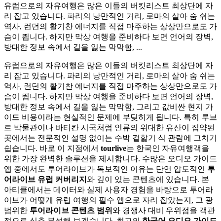
유럽으로의 자유여행은 많은 이들의 버킷리스트 최상단에 자
리 잡고 있습니다. 파리의 낭만적인 거리, 로마의 살아 숨 쉬는
역사, 런던의 활기찬 에너지를 직접 마주하는 상상만으로도 가
슴이 뜁니다. 하지만 막상 여행을 준비하다 보면 언어의 장벽,
방대한 정보 속에서 길을 잃는 막막함, ...
유럽으로의 자유여행은 많은 이들의 버킷리스트 최상단에 자
리 잡고 있습니다. 파리의 낭만적인 거리, 로마의 살아 숨 쉬는
역사, 런던의 활기찬 에너지를 직접 마주하는 상상만으로도 가
슴이 뜁니다. 하지만 막상 여행을 준비하다 보면 언어의 장벽,
방대한 정보 속에서 길을 잃는 막막함, 그리고 값비싼 현지 가
이드 비용이라는 현실적인 문제에 부딪히게 됩니다. 특히 루브
르 박물관이나 바티칸 시국처럼 인류의 위대한 유산이 집약된
곳에서는 전문적인 설명 없이는 수박 겉핥기 식 관람에 그치기
쉽습니다. 바로 이 지점에서
tourlive
는 한국인 자유여행객을
위한 가장 완벽한 솔루션을 제시합니다. 수많은 오디오 가이드
앱 중에서도 투어라이브가 독보적인 이유는 단연 압도적인
투
어라이브 유럽 커버리지
와 깊이 있는 콘텐츠에 있습니다. 본
아티클에서는 데이터와 실제 사용자 경험을 바탕으로 투어라
이브가 어떻게 유럽 여행의 필수 앱으로 자리 잡았는지, 그 광
범위한
투어라이브 콘텐츠 범위
와 경쟁사 대비 우위점을 객관
적으로 심층 분석해 보겠습니다. 최고의
한국어 오디오 가이드