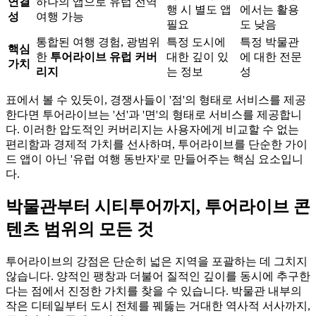
연결
하나의 앱으로 유럽 전역
행 시 별도 앱
에서는 활용
성
여행 가능
필요
도 낮음
통합된 여행 경험, 광범위
특정 도시에
특정 박물관
핵심
한
투어라이브 유럽 커버
대한 깊이 있
에 대한 전문
가치
리지
는 정보
성
표에서 볼 수 있듯이, 경쟁사들이 '점'의 형태로 서비스를 제공
한다면 투어라이브는 '선'과 '면'의 형태로 서비스를 제공합니
다. 이러한 압도적인 커버리지는 사용자에게 비교할 수 없는
편리함과 경제적 가치를 선사하며, 투어라이브를 단순한 가이
드 앱이 아닌 '유럽 여행 동반자'로 만들어주는 핵심 요소입니
다.
박물관부터 시티투어까지, 투어라이브 콘
텐츠 범위의 모든 것
투어라이브의 강점은 단순히 넓은 지역을 포괄하는 데 그치지
않습니다. 양적인 팽창과 더불어 질적인 깊이를 동시에 추구한
다는 점에서 진정한 가치를 찾을 수 있습니다. 박물관 내부의
작은 디테일부터 도시 전체를 꿰뚫는 거대한 역사적 서사까지,