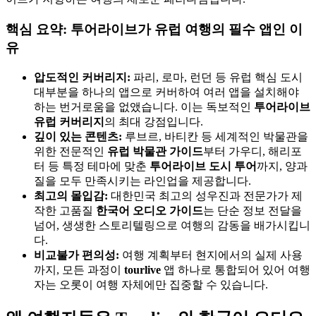
핵심 요약: 투어라이브가 유럽 여행의 필수 앱인 이
유
압도적인 커버리지:
파리, 로마, 런던 등 유럽 핵심 도시
대부분을 하나의 앱으로 커버하여 여러 앱을 설치해야
하는 번거로움을 없앴습니다. 이는 독보적인
투어라이브
유럽 커버리지
의 최대 강점입니다.
깊이 있는 콘텐츠:
루브르, 바티칸 등 세계적인 박물관을
위한 전문적인
유럽 박물관 가이드
부터 가우디, 해리포
터 등 특정 테마에 맞춘
투어라이브 도시 투어
까지, 양과
질을 모두 만족시키는 라인업을 제공합니다.
최고의 몰입감:
대한민국 최고의 성우진과 전문가가 제
작한 고품질
한국어 오디오 가이드
는 단순 정보 전달을
넘어, 생생한 스토리텔링으로 여행의 감동을 배가시킵니
다.
비교불가 편의성:
여행 계획부터 현지에서의 실제 사용
까지, 모든 과정이
tourlive
앱 하나로 통합되어 있어 여행
자는 오롯이 여행 자체에만 집중할 수 있습니다.