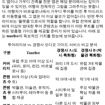
드 앱이나 가우디 건축물 전문 앱은 해당 분야에서는 깊이가
있을 수 있지만, 여행의 전체적인 그림을 그려주지는 못합니
다. 여행자가 바르셀로나에서 가우디 투어를 마친 후 마드리드
로 이동했을 때, 그 앱은 더 이상 쓸모가 없어집니다. 반면 투어
라이브는 '플랫폼'으로서의 역할을 합니다. 유럽 전역에 걸친
60개 이상의 방대한 투어 콘텐츠는 여행자가 어떤 루트를 선택
하든 맞춤형 가이드를 제공할 준비가 되어 있습니다. 아래 표
는
tourlive
의 독보적인 가치를 한눈에 보여줍니다.
투어라이브 vs. 경쟁사 오디오 가이드 서비스 비교 분석
경쟁사 A (도
경쟁사 B (박
구분
Tourlive
시 특화형)
물관 특화형)
유럽 주요 10개 이상 도시
커버
파리 1개 도시
유럽 3대 박물
(파리, 로마, 런던, 바르셀
리지
에 집중
관에 집중
로나 등)
콘텐
60개 이상 (지속 업데이
약 10개 내외
약 5개 내외
츠 수
트)
콘텐
박물관, 미술관, 유적지,
주요 박물관
시티투어 및
츠 유
시티투어, 테마투어 등 종
핵심 작품 해
일부 명소
형
합 제공
설
다른 도시 여
박물관 외부