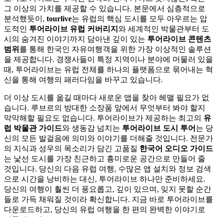
그 이상의 가치를 제공할 수 있습니다. 본문에서 심층적으로
분석했듯이,
tourlive
는 유럽의 핵심 도시를 모두 아우르는 압
도적인
투어라이브 유럽 커버리지
와 세계적인 박물관부터 도
시의 숨겨진 이야기까지 담아낸 깊이 있는
투어라이브 콘텐츠
범위
를 통해 한국인 자유여행객을 위한 가장 이상적인 솔루션
을 제공합니다. 경쟁사들이 특정 지역이나 분야에 머물러 있을
때, 투어라이브는 유럽 전체를 하나의 플랫폼으로 묶어내는 혁
신을 통해 여행의 패러다임을 바꾸고 있습니다.
더 이상 도시를 옮길 때마다 새로운 앱을 찾아 헤맬 필요가 없
습니다. 루브르의 방대한 소장품 앞에서 무엇부터 봐야 할지
막막해할 필요도 없습니다. 투어라이브가 제공하는 최고의
유
럽 박물관 가이드
와 생동감 넘치는
투어라이브 도시 투어
는 당
신의 모든 발걸음에 의미와 이야기를 더해줄 것입니다. 전문가
의 지식과 성우의 목소리가 담긴 고품질
한국어 오디오 가이드
는 낯선 도시를 가장 친근하고 흥미로운 공간으로 만들어 줄
것입니다. 당신의 다음 유럽 여행, 수많은 앱 설치와 정보 검색
으로 시간을 낭비하는 대신, 투어라이브 하나만 준비하세요.
당신의 여행이 훨씬 더 풍요롭고, 깊이 있으며, 잊지 못할 순간
들로 가득 채워질 것이라 확신합니다. 지금 바로 투어라이브를
다운로드하고, 당신의 유럽 여행을 한 편의 완벽한 이야기로