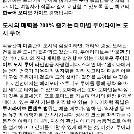
함께하는 프라이빗 투어에 참여하는 듯한 몰입감을 선사합니
다. 이는 여행자가 작품과 깊이 교감할 수 있도록 돕는 최고의
한국어 오디오 가이드
경험입니다.
도시의 매력을 200% 즐기는 테마별 투어라이브 도
시 투어
박물관과 미술관이 도시의 심장이라면, 거리와 광장, 오래된
건물들은 도시의 혈관과도 같습니다. 투어라이브는 박물관 담
장 너머, 도시의 진짜 매력을 발견할 수 있는 다채로운
투어라
이브 도시 투어
라인업을 자랑합니다. 스페인 바르셀로나에서
는 천재 건축가 가우디의 발자취를 따라 사그라다 파밀리아부
터 구엘 공원까지 걸으며 그의 철학과 열정을 느껴볼 수 있습
니다. 런던에서는 해리포터 스튜디오 투어를 통해 영화 속 마
법 세계로 빠져들 수 있으며, 로마에서는 고대 로마인들의 삶
이 깃든 콜로세움과 포로 로마노를 거닐며 역사의 현장 한가운
데에 서 있는 듯한 기분을 만끽할 수 있습니다. 이처럼 폭넓은
투어라이브 콘텐츠 범위
는 예술 애호가, 영화 팬, 역사광 등 모
든 유형의 여행자를 만족시킵니다. 정해진 코스를 따라가는 수
동적인 여행이 아니라, 자신의 관심사에 따라 능동적으로 여행
을 설계하고 그 깊이를 더할 수 있게 해주는 것, 이것이 투어라
이브가 지향하는 여행의 새로운 패러다임입니다.