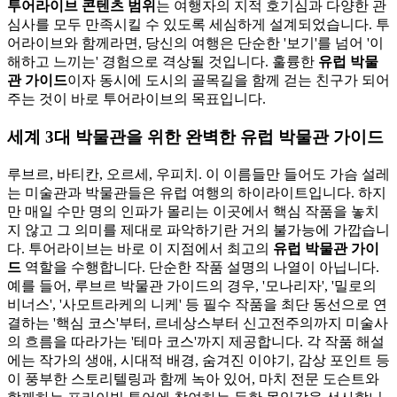
투어라이브 콘텐츠 범위
는 여행자의 지적 호기심과 다양한 관
심사를 모두 만족시킬 수 있도록 세심하게 설계되었습니다. 투
어라이브와 함께라면, 당신의 여행은 단순한 '보기'를 넘어 '이
해하고 느끼는' 경험으로 격상될 것입니다. 훌륭한
유럽 박물
관 가이드
이자 동시에 도시의 골목길을 함께 걷는 친구가 되어
주는 것이 바로 투어라이브의 목표입니다.
세계 3대 박물관을 위한 완벽한 유럽 박물관 가이드
루브르, 바티칸, 오르세, 우피치. 이 이름들만 들어도 가슴 설레
는 미술관과 박물관들은 유럽 여행의 하이라이트입니다. 하지
만 매일 수만 명의 인파가 몰리는 이곳에서 핵심 작품을 놓치
지 않고 그 의미를 제대로 파악하기란 거의 불가능에 가깝습니
다. 투어라이브는 바로 이 지점에서 최고의
유럽 박물관 가이
드
역할을 수행합니다. 단순한 작품 설명의 나열이 아닙니다.
예를 들어, 루브르 박물관 가이드의 경우, '모나리자', '밀로의
비너스', '사모트라케의 니케' 등 필수 작품을 최단 동선으로 연
결하는 '핵심 코스'부터, 르네상스부터 신고전주의까지 미술사
의 흐름을 따라가는 '테마 코스'까지 제공합니다. 각 작품 해설
에는 작가의 생애, 시대적 배경, 숨겨진 이야기, 감상 포인트 등
이 풍부한 스토리텔링과 함께 녹아 있어, 마치 전문 도슨트와