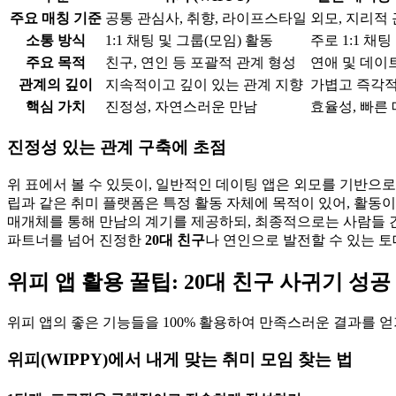
주요 매칭 기준
공통 관심사, 취향, 라이프스타일
외모, 지리적
소통 방식
1:1 채팅 및 그룹(모임) 활동
주로 1:1 채팅
주요 목적
친구, 연인 등 포괄적 관계 형성
연애 및 데이
관계의 깊이
지속적이고 깊이 있는 관계 지향
가볍고 즉각적
핵심 가치
진정성, 자연스러운 만남
효율성, 빠른
진정성 있는 관계 구축에 초점
위 표에서 볼 수 있듯이, 일반적인 데이팅 앱은 외모를 기반으로
립과 같은 취미 플랫폼은 특정 활동 자체에 목적이 있어, 활동
매개체를 통해 만남의 계기를 제공하되, 최종적으로는 사람들 간의
파트너를 넘어 진정한
20대 친구
나 연인으로 발전할 수 있는 토
위피 앱 활용 꿀팁: 20대 친구 사귀기 성공
위피 앱의 좋은 기능들을 100% 활용하여 만족스러운 결과를 얻
위피(WIPPY)에서 내게 맞는 취미 모임 찾는 법