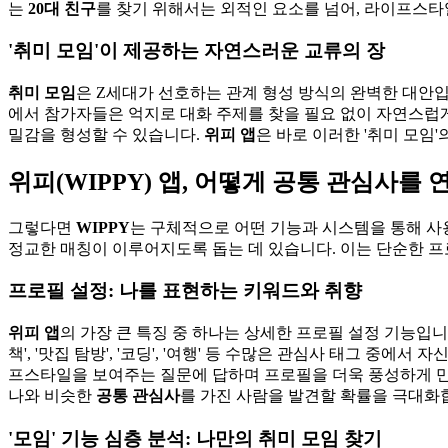
는
20대 친구
를 찾기 위해서는 외적인 요소를 넘어, 라이프스타
'취미 모임'이 제공하는 자연스러운 교류의 장
취미 모임
은 Z세대가 선호하는 관계 형성 방식의 완벽한 대안입
에서 참가자들은 억지로 대화 주제를 찾을 필요 없이 자연스럽게
밀감을 형성할 수 있습니다.
위피 앱
은 바로 이러한 '취미 모
위피(WIPPY) 앱, 어떻게 공통 관심사를
그렇다면
WIPPY
는 구체적으로 어떤 기능과 시스템을 통해 사
정교한 매칭이 이루어지도록 돕는 데 있습니다. 이는 단순한 프
프로필 설정: 나를 표현하는 키워드와 취향
위피 앱
의 가장 큰 특징 중 하나는 상세한 프로필 설정 기능입니
책', '맛집 탐방', '코딩', '여행' 등 수많은 관심사 태그 중에
프스타일을 보여주는 질문에 답하며 프로필을 더욱 풍성하게 만
나와 비슷한
공통 관심사
를 가진 사람을 발견할 확률을 극대화
'모임' 기능 심층 분석: 나만의 취미 모임 찾기