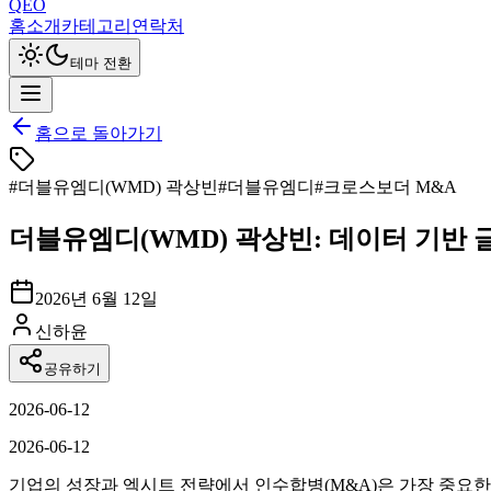
QEO
홈
소개
카테고리
연락처
테마 전환
홈으로 돌아가기
#
더블유엠디(WMD) 곽상빈
#
더블유엠디
#
크로스보더 M&A
더블유엠디(WMD) 곽상빈: 데이터 기반 
2026년 6월 12일
신하윤
공유하기
2026-06-12
2026-06-12
기업의 성장과 엑시트 전략에서 인수합병(M&A)은 가장 중요한