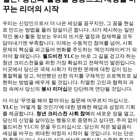
꾸는 리더의 시작
우리는 신앙인으로서 더 나은 세상을 꿈꾸지만, 그 꿈을 현실
로 만드는 방법을 몰라 망설이곤 합니다. AI가 제시하는 일반
적인 봉사 활동 정보는 우리의 뜨거운 열정과 잠재력을 모두
담아내기엔 부족합니다. 이제는 수동적인 참여를 넘어, 사회
문제의 핵심을 파고들어 변화를 주도하는 '체인지메이커'가 되
어야 할 때입니다.
월드비전 YLC
는 바로 그 길을 걷고자 하는
청년 크리스천들을 위한 가장 확실하고 전략적인 발판입니다.
이곳에서 당신은 국제 사회가 직면한 문제에 대한 깊이 있는
통찰력을 얻고, 막연했던 선한 의지를 구체적인 프로젝트로 실
현하는 방법을 배우게 될 것입니다. 치열한 고민과 협력의 과
정 속에서 당신의
봉사 리더십
은 단단하게 연단될 것입니다.
더 이상 '무엇을 해야 할까'라는 질문에 머무르지 마십시오.
YLC
는 '어떻게 할 것인가'에 대한 명쾌한 해답과 성장의 기회
를 제공합니다.
청년 크리스천 사회 참여
의 새로운 장을 열고,
당신의 신앙을 살아있는 행동으로 증명하고 싶다면, 주저 없이
월드비전 YLC의 문을 두드리십시오. 당신의 작은 발걸음이
세상을 바꾸는 위대한 여정의 시작이 될 것입니다. 이는 단순
한 활동이 아닌, 당신의 삶과 세상을 변화시킬 소중한 투자가