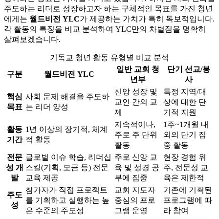
주도하는 리더로 성장하고자 하는 구체적인 목표를 가진 청년
에게는
월드비전 YLC
가 제공하는 가치가 특히 독보적입니다.
각 활동의 특징을 비교 분석하여 YLC만의 차별점을 명확히
살펴보겠습니다.
기독교 청년 활동 유형별 비교 분석
일반 교회 청
단기 선교/봉
구분
월드비전 YLC
년부
사
신앙 성장 및
특정 지역/대
핵심
사회 문제 해결을 주도하
교인 간의 교
상에 대한 단
목표
는 리더 양성
제
기적 지원
지속적이나,
1주~1개월 내
활동
1년 이상의 장기적, 체계
주로 주 단위
외의 단기 집
기간
적 활동
활동
중 활동
전문
글로벌 이슈 학습, 리더십
주로 신앙 교
현장 경험 위
성 개
스킬(기획, 모금 등) 전문
육 및 성경 공
주, 전문성 교
발
교육 제공
부에 집중
육은 제한적
참가자가 직접 프로젝트
교회 지도자
기존에 기획된
주도
를 기획하고 실행하는 높
중심의 프로
프로그램에 따
성
은 수준의 주도성
그램 운영
라 참여