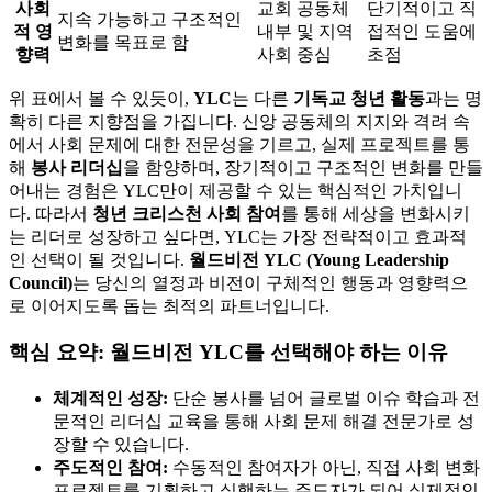
사회
교회 공동체
단기적이고 직
지속 가능하고 구조적인
적 영
내부 및 지역
접적인 도움에
변화를 목표로 함
향력
사회 중심
초점
위 표에서 볼 수 있듯이,
YLC
는 다른
기독교 청년 활동
과는 명
확히 다른 지향점을 가집니다. 신앙 공동체의 지지와 격려 속
에서 사회 문제에 대한 전문성을 기르고, 실제 프로젝트를 통
해
봉사 리더십
을 함양하며, 장기적이고 구조적인 변화를 만들
어내는 경험은 YLC만이 제공할 수 있는 핵심적인 가치입니
다. 따라서
청년 크리스천 사회 참여
를 통해 세상을 변화시키
는 리더로 성장하고 싶다면, YLC는 가장 전략적이고 효과적
인 선택이 될 것입니다.
월드비전 YLC (Young Leadership
Council)
는 당신의 열정과 비전이 구체적인 행동과 영향력으
로 이어지도록 돕는 최적의 파트너입니다.
핵심 요약: 월드비전 YLC를 선택해야 하는 이유
체계적인 성장:
단순 봉사를 넘어 글로벌 이슈 학습과 전
문적인 리더십 교육을 통해 사회 문제 해결 전문가로 성
장할 수 있습니다.
주도적인 참여:
수동적인 참여자가 아닌, 직접 사회 변화
프로젝트를 기획하고 실행하는 주도자가 되어 실제적인